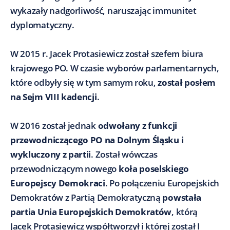
wykazały nadgorliwość, naruszając immunitet
dyplomatyczny.
W 2015 r. Jacek Protasiewicz został szefem biura
krajowego PO. W czasie wyborów parlamentarnych,
które odbyły się w tym samym roku,
został posłem
na Sejm VIII kadencji
.
W 2016 został jednak
odwołany z funkcji
przewodniczącego PO na Dolnym Śląsku i
wykluczony z partii
. Został wówczas
przewodniczącym nowego
koła poselskiego
Europejscy Demokraci
. Po połączeniu Europejskich
Demokratów z Partią Demokratyczną
powstała
partia Unia Europejskich Demokratów
, którą
Jacek Protasiewicz współtworzył i której został I