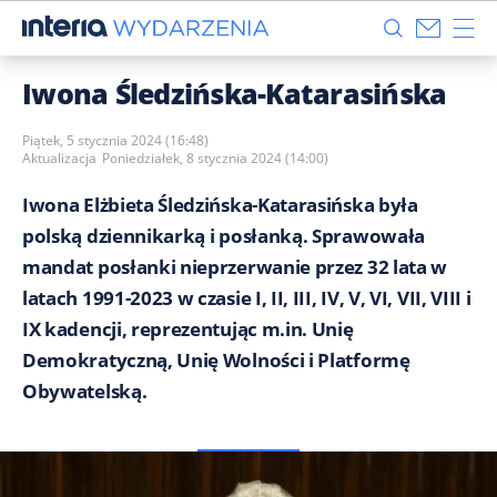
Iwona Śledzińska-Katarasińska
Piątek, 5 stycznia 2024 (16:48)
Aktualizacja
Poniedziałek, 8 stycznia 2024 (14:00)
Iwona Elżbieta Śledzińska-Katarasińska była
polską dziennikarką i posłanką. Sprawowała
mandat posłanki nieprzerwanie przez 32 lata w
latach 1991-2023 w czasie I, II, III, IV, V, VI, VII, VIII i
IX kadencji, reprezentując m.in. Unię
Demokratyczną, Unię Wolności i Platformę
Obywatelską.