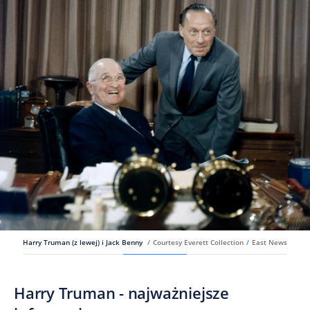
Harry Truman (z lewej) i Jack Benny
/
Courtesy Everett Collection
/
East News
Harry Truman - najważniejsze