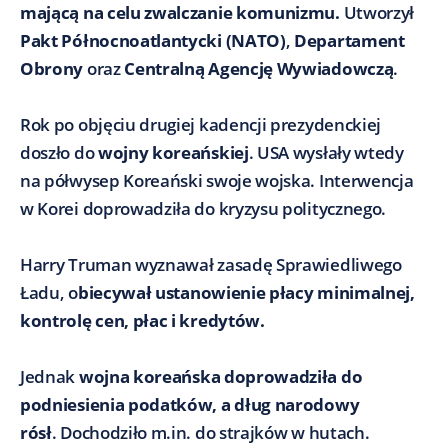
mającą na celu zwalczanie komunizmu.
Utworzył
Pakt Północnoatlantycki (NATO)
,
Departament
Obrony
oraz
Centralną Agencję Wywiadowczą
.
Rok po objęciu drugiej kadencji prezydenckiej
doszło do
wojny koreańskiej
. USA wysłały wtedy
na półwysep Koreański swoje wojska. Interwencja
w Korei doprowadziła do kryzysu politycznego.
Harry Truman wyznawał zasadę Sprawiedliwego
Ładu, o
biecywał ustanowienie płacy minimalnej,
kontrolę cen, płac i kredytów.
Jednak
wojna koreańska doprowadziła do
podniesienia podatków, a dług narodowy
rósł
. Dochodziło m.in. do strajków w hutach.