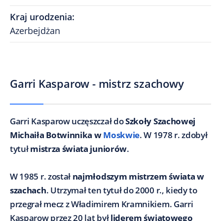
Kraj urodzenia
:
Azerbejdżan
Garri Kasparow - mistrz szachowy
Garri Kasparow uczęszczał do
Szkoły Szachowej
Michaiła Botwinnika w
Moskwie
. W 1978 r. zdobył
tytuł
mistrza świata juniorów
.
W 1985 r. został
najmłodszym mistrzem świata w
szachach
. Utrzymał ten tytuł do 2000 r., kiedy to
przegrał mecz z Władimirem Kramnikiem. Garri
Kasparow przez 20 lat był
liderem światowego