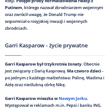
Rosji.
Potępił próby normalizowania relacji z
Putinem
, którego nazwał zbrodniarzem wojennym
oraz zwrócił uwagę, że Donald Trump nie
wspomniał o rosyjskiej inwazji i wojennych
zbrodniach.
Garri Kasparow - życie prywatne
Garri Kasparow był trzykrotnie żonaty
. Obecnie
jest związany z Darią Kasprową.
Ma czworo dzieci
-
po jednym z każdego małżeństwa: Polinę, Wadima i
Aidę oraz nieślubną córkę Nikę.
Garri Kasparow mieszka w
Nowym Jorku
.
Występował w reklamach m.in. Pepsi i banku ING.