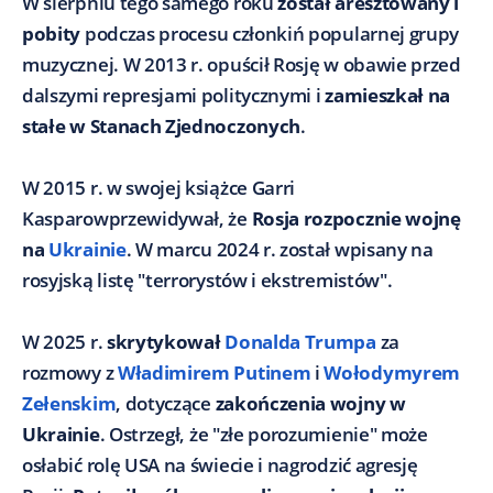
W sierpniu tego samego roku
został aresztowany i
pobity
podczas procesu członkiń popularnej grupy
muzycznej. W 2013 r. opuścił Rosję w obawie przed
dalszymi represjami politycznymi i
zamieszkał na
stałe w Stanach Zjednoczonych
.
W 2015 r. w swojej książce Garri
Kasparowprzewidywał, że
Rosja rozpocznie wojnę
na
Ukrainie
. W marcu 2024 r. został wpisany na
rosyjską listę "terrorystów i ekstremistów".
W 2025 r.
skrytykował
Donalda Trumpa
za
rozmowy z
Władimirem Putinem
i
Wołodymyrem
Zełenskim
, dotyczące
zakończenia wojny w
Ukrainie
. Ostrzegł, że "złe porozumienie" może
osłabić rolę USA na świecie i nagrodzić agresję