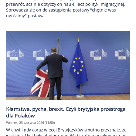
przewrót, acz nie dotyczy on nauki, lecz polityki migracyjnej.
Sprowadza się on do zastąpienia postawy "chętnie was
ugościmy" postawą...
Kłamstwa, pycha, brexit. Czyli brytyjska przestroga
dla Polaków
Wtorek, 23 czerwca 2026 (11:50)
W chwili gdy coraz więcej Brytyjczyków smutno przyznaje, że
wyjście z Unii było błędem, nad Wisłą rośnie przekonanie, że