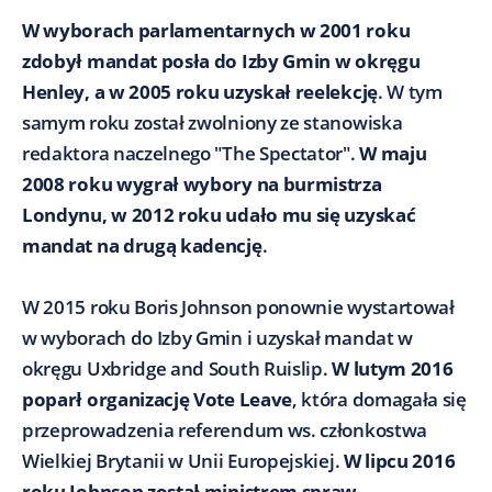
W wyborach parlamentarnych w 2001 roku
zdobył mandat posła do Izby Gmin w okręgu
Henley, a w 2005 roku uzyskał reelekcję
. W tym
samym roku został zwolniony ze stanowiska
redaktora naczelnego "The Spectator".
W maju
2008 roku wygrał wybory na burmistrza
Londynu, w 2012 roku udało mu się uzyskać
mandat na drugą kadencję
.
W 2015 roku Boris Johnson ponownie wystartował
w wyborach do Izby Gmin i uzyskał mandat w
okręgu Uxbridge and South Ruislip.
W lutym 2016
poparł organizację Vote Leave
, która domagała się
przeprowadzenia referendum ws. członkostwa
Wielkiej Brytanii w Unii Europejskiej.
W lipcu 2016
roku Johnson został ministrem spraw