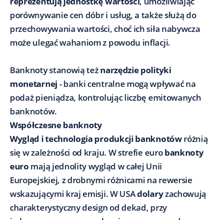
reprezentują jednostkę wartości
, umożliwiając
porównywanie cen dóbr i usług, a także służą do
przechowywania wartości, choć ich siła nabywcza
może ulegać wahaniom z powodu inflacji.
Banknoty stanowią też
narzędzie polityki
monetarnej
- banki centralne mogą wpływać na
podaż pieniądza, kontrolując liczbę emitowanych
banknotów.
Współczesne banknoty
Wygląd i technologia produkcji banknotów
różnią
się w zależności od kraju. W strefie euro
banknoty
euro
mają jednolity wygląd w całej Unii
Europejskiej, z drobnymi różnicami na rewersie
wskazującymi kraj emisji. W USA
dolary
zachowują
charakterystyczny design od dekad, przy