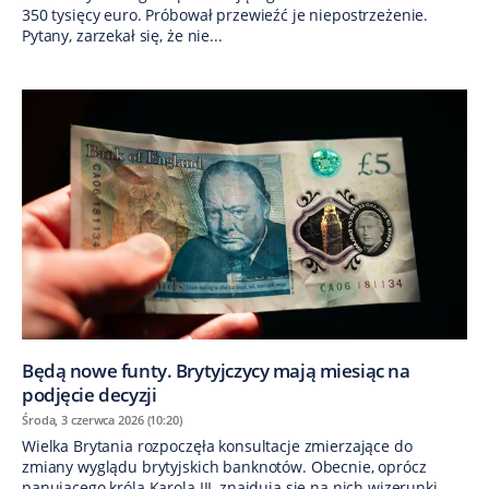
350 tysięcy euro. Próbował przewieźć je niepostrzeżenie.
Pytany, zarzekał się, że nie...
Będą nowe funty. Brytyjczycy mają miesiąc na
podjęcie decyzji
Środa, 3 czerwca 2026 (10:20)
Wielka Brytania rozpoczęła konsultacje zmierzające do
zmiany wyglądu brytyjskich banknotów. Obecnie, oprócz
panującego króla Karola III, znajdują się na nich wizerunki