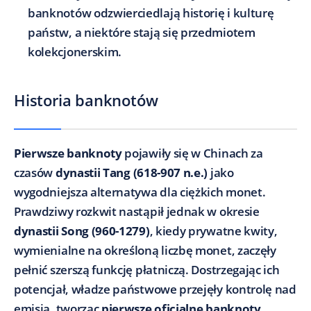
banknotów odzwierciedlają historię i kulturę
państw, a niektóre stają się przedmiotem
kolekcjonerskim.
Historia banknotów
Pierwsze banknoty
pojawiły się w Chinach za
czasów
dynastii Tang (618-907 n.e.)
jako
wygodniejsza alternatywa dla ciężkich monet.
Prawdziwy rozkwit nastąpił jednak w okresie
dynastii Song (960-1279)
, kiedy prywatne kwity,
wymienialne na określoną liczbę monet, zaczęły
pełnić szerszą funkcję płatniczą. Dostrzegając ich
potencjał, władze państwowe przejęły kontrolę nad
emisją, tworząc
pierwsze oficjalne banknoty
.