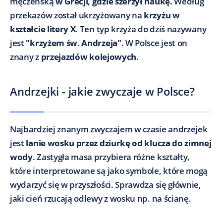
męczeńską
w Grecji, gdzie szerzył naukę.
Według
przekazów został ukrzyżowany na
krzyżu w
kształcie litery X
. Ten typ krzyża do dziś nazywany
jest
"krzyżem św. Andrzeja"
. W Polsce jest on
znany z
przejazdów kolejowych
.
Andrzejki - jakie zwyczaje w Polsce?
Najbardziej znanym zwyczajem w czasie andrzejek
jest
lanie wosku przez dziurkę od klucza do zimnej
wody
. Zastygła masa przybiera różne kształty,
które interpretowane są jako symbole, które mogą
wydarzyć się w przyszłości. Sprawdza się głównie,
jaki cień rzucają odlewy z wosku np. na ścianę.