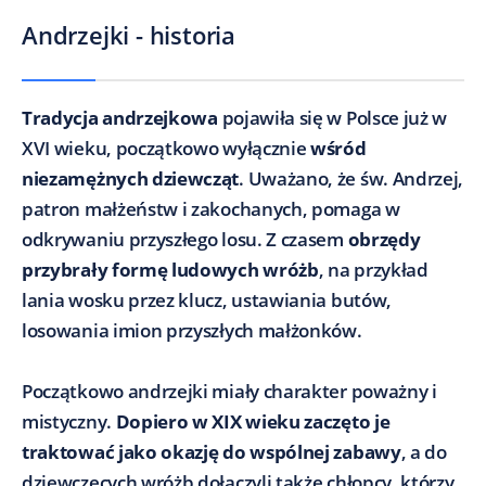
Andrzejki - historia
Tradycja andrzejkowa
pojawiła się w Polsce już w
XVI wieku, początkowo wyłącznie
wśród
niezamężnych dziewcząt
. Uważano, że św. Andrzej,
patron małżeństw i zakochanych, pomaga w
odkrywaniu przyszłego losu. Z czasem
obrzędy
przybrały formę ludowych wróżb
, na przykład
lania wosku przez klucz, ustawiania butów,
losowania imion przyszłych małżonków.
Początkowo andrzejki miały charakter poważny i
mistyczny.
Dopiero w XIX wieku zaczęto je
traktować jako okazję do wspólnej zabawy
, a do
dziewczęcych wróżb dołączyli także chłopcy, którzy