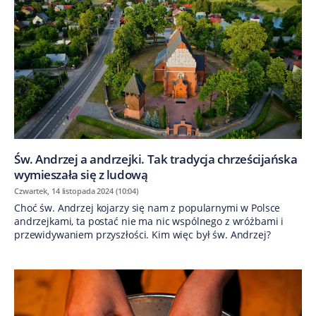
Św. Andrzej a andrzejki. Tak tradycja chrześcijańska
wymieszała się z ludową
Czwartek, 14 listopada 2024 (10:04)
Choć św. Andrzej kojarzy się nam z popularnymi w Polsce
andrzejkami, ta postać nie ma nic wspólnego z wróżbami i
przewidywaniem przyszłości. Kim więc był św. Andrzej?