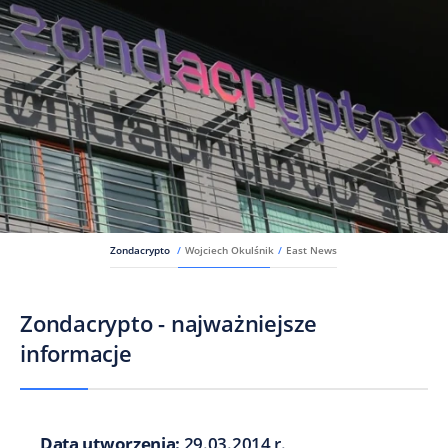
Zondacrypto
/
Wojciech Okulśnik
/
East News
Zondacrypto - najważniejsze
informacje
Data utworzenia:
29.03.2014 r.