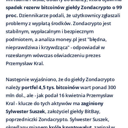
spadek rezerw bitcoinów giełdy Zondacrypto o 99
proc.
Dziennikarze podali, że użytkownicy zgłaszali
problemy z wypłatą środków. Zondacrypto jest
stabilnym, wypłacalnym i bezpiecznym
podmiotem, a analiza money.pl jest "błędna,
nieprawdziwa i krzywdząca" - odpowiadał w
rozesłanym wówczas oświadczeniu prezes
Przemysław Kral.
Następnie wyjaśniono, że do giełdy Zondacrypto
należy
portfel 4,5 tys. bitcoinów
wart ponad 300
mln dol., ale - jak podał 16 kwietnia Przemysław
Kral - klucze do tych aktywów ma
zaginiony
Sylwester Suszek
, założyciel giełdy BitBay,
poprzedniczki Zondacrypto. Sylwester Suszek,
określany mianem
króla kryptowalut
, zaginął w