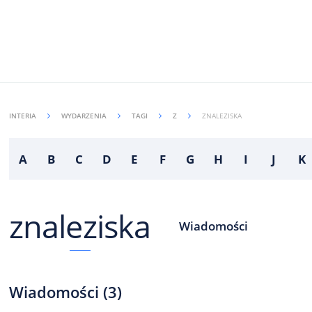
INTERIA
WYDARZENIA
TAGI
Z
ZNALEZISKA
A
B
C
D
E
F
G
H
I
J
K
znaleziska
Wiadomości
Wiadomości
(
3
)