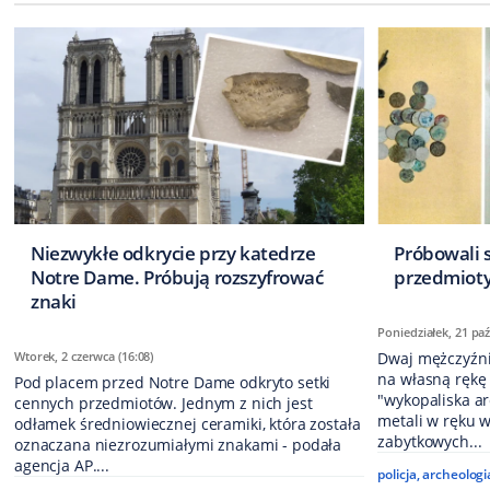
Niezwykłe odkrycie przy katedrze
Próbowali 
Notre Dame. Próbują rozszyfrować
przedmioty
znaki
Poniedziałek, 21 paź
Wtorek, 2 czerwca (16:08)
Dwaj mężczyźni
na własną rękę
Pod placem przed Notre Dame odkryto setki
"wykopaliska ar
cennych przedmiotów. Jednym z nich jest
metali w ręku w
odłamek średniowiecznej ceramiki, która została
zabytkowych...
oznaczana niezrozumiałymi znakami - podała
agencja AP....
policja
,
archeologi