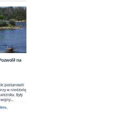
Pozwolił na
le postanowili
órzy w niedzielę
aleziska. Były
 wojny...
Wisła
,