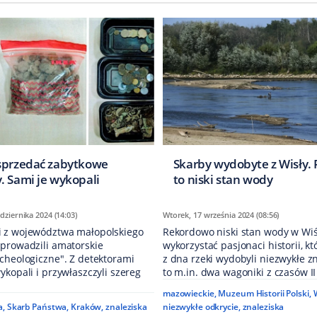
sprzedać zabytkowe
Skarby wydobyte z Wisły. 
. Sami je wykopali
to niski stan wody
dziernika 2024 (14:03)
Wtorek, 17 września 2024 (08:56)
 z województwa małopolskiego
Rekordowo niski stan wody w Wiś
 prowadzili amatorskie
wykorzystać pasjonaci historii, kt
cheologiczne". Z detektorami
z dna rzeki wydobyli niezwykłe zn
ykopali i przywłaszczyli szereg
to m.in. dwa wagoniki z czasów II
mazowieckie
,
Muzeum Historii Polski
,
a
,
Skarb Państwa
,
Kraków
,
znaleziska
niezwykłe odkrycie
,
znaleziska