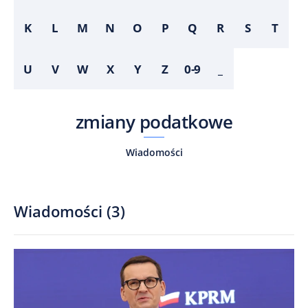
K
L
M
N
O
P
Q
R
S
T
U
V
W
X
Y
Z
0-9
_
zmiany podatkowe
Wiadomości
Wiadomości
(
3
)