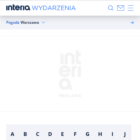
Pogoda
Warszawa
A
B
C
D
E
F
G
H
I
J