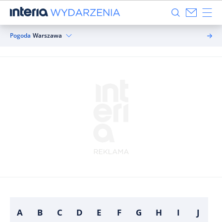
Pogoda
Warszawa
A
B
C
D
E
F
G
H
I
J