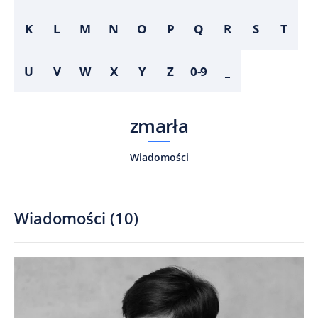
K
L
M
N
O
P
Q
R
S
T
U
V
W
X
Y
Z
0-9
_
zmarła
Wiadomości
Wiadomości
(
10
)