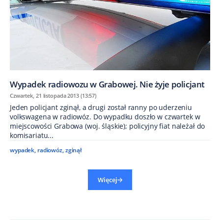
Wypadek radiowozu w Grabowej. Nie żyje policjant
Czwartek, 21 listopada 2013 (13:57)
Jeden policjant zginął, a drugi został ranny po uderzeniu
volkswagena w radiowóz. Do wypadku doszło w czwartek w
miejscowości Grabowa (woj. śląskie); policyjny fiat należał do
komisariatu...
wypadek
,
radiowóz
,
zginął
Więcej