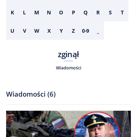
K
L
M
N
O
P
Q
R
S
T
U
V
W
X
Y
Z
0-9
_
zginął
Wiadomości
Wiadomości
(
6
)