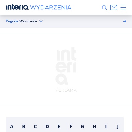
Pogoda
Warszawa
A
B
C
D
E
F
G
H
I
J