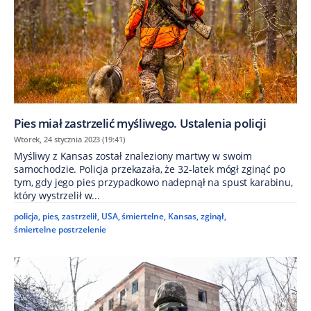
Pies miał zastrzelić myśliwego. Ustalenia policji
Wtorek, 24 stycznia 2023 (19:41)
Myśliwy z Kansas został znaleziony martwy w swoim
samochodzie. Policja przekazała, że 32-latek mógł zginąć po
tym, gdy jego pies przypadkowo nadepnął na spust karabinu,
który wystrzelił w...
policja
,
pies
,
zastrzelił
,
USA
,
śmiertelne
,
Kansas
,
zginął
,
śmiertelne postrzelenie