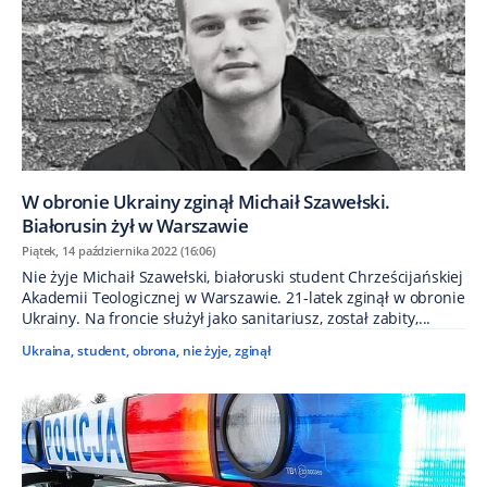
W obronie Ukrainy zginął Michaił Szawełski.
Białorusin żył w Warszawie
Piątek, 14 października 2022 (16:06)
Nie żyje Michaił Szawełski, białoruski student Chrześcijańskiej
Akademii Teologicznej w Warszawie. 21-latek zginął w obronie
Ukrainy. Na froncie służył jako sanitariusz, został zabity,...
Ukraina
,
student
,
obrona
,
nie żyje
,
zginął