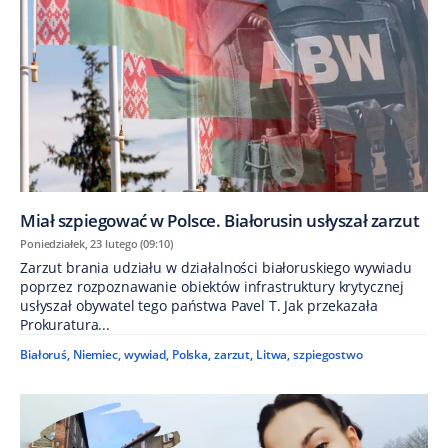
Miał szpiegować w Polsce. Białorusin usłyszał zarzut
Poniedziałek, 23 lutego (09:10)
Zarzut brania udziału w działalności białoruskiego wywiadu
poprzez rozpoznawanie obiektów infrastruktury krytycznej
usłyszał obywatel tego państwa Pavel T. Jak przekazała
Prokuratura...
Białoruś
,
Niemiec
,
wywiad
,
Polska
,
zarzut
,
Litwa
,
szpiegostwo