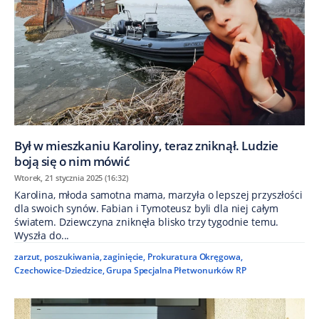
Był w mieszkaniu Karoliny, teraz zniknął. Ludzie
boją się o nim mówić
Wtorek, 21 stycznia 2025 (16:32)
Karolina, młoda samotna mama, marzyła o lepszej przyszłości
dla swoich synów. Fabian i Tymoteusz byli dla niej całym
światem. Dziewczyna zniknęła blisko trzy tygodnie temu.
Wyszła do...
zarzut
,
poszukiwania
,
zaginięcie
,
Prokuratura Okręgowa
,
Czechowice-Dziedzice
,
Grupa Specjalna Płetwonurków RP