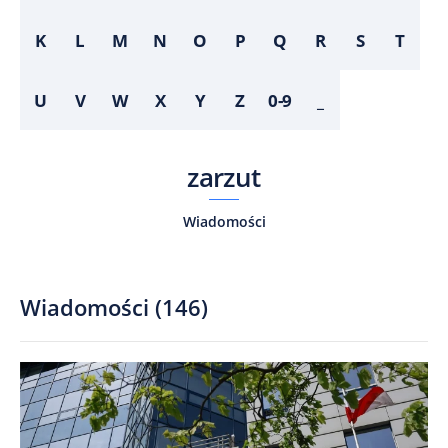
K
L
M
N
O
P
Q
R
S
T
U
V
W
X
Y
Z
0-9
_
zarzut
Wiadomości
Wiadomości
(
146
)