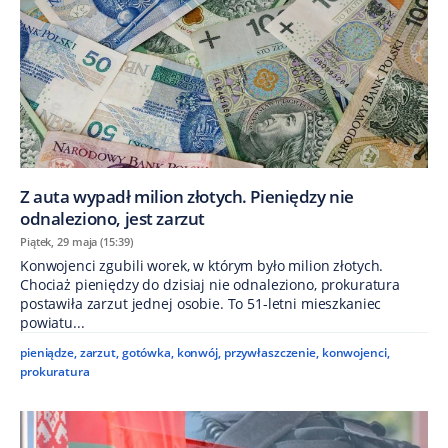
Z auta wypadł milion złotych. Pieniędzy nie
odnaleziono, jest zarzut
Piątek, 29 maja (15:39)
Konwojenci zgubili worek, w którym było milion złotych.
Chociaż pieniędzy do dzisiaj nie odnaleziono, prokuratura
postawiła zarzut jednej osobie. To 51-letni mieszkaniec
powiatu...
pieniądze
,
zarzut
,
gotówka
,
konwój
,
przywłaszczenie
,
konwojenci
,
prokuratura