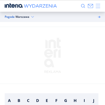
Pogoda
Warszawa
A
B
C
D
E
F
G
H
I
J