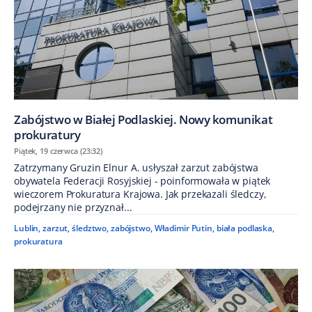
Zabójstwo w Białej Podlaskiej. Nowy komunikat
prokuratury
Piątek, 19 czerwca (23:32)
Zatrzymany Gruzin Elnur A. usłyszał zarzut zabójstwa
obywatela Federacji Rosyjskiej - poinformowała w piątek
wieczorem Prokuratura Krajowa. Jak przekazali śledczy,
podejrzany nie przyznał...
Lublin
,
zarzut
,
śledztwo
,
zabójstwo
,
Władimir Putin
,
biała podlaska
,
prokuratura