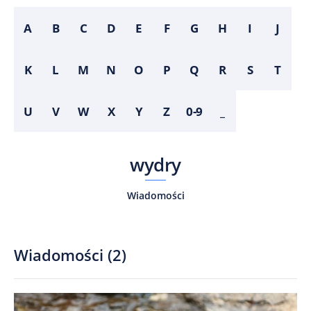
A
B
C
D
E
F
G
H
I
J
K
L
M
N
O
P
Q
R
S
T
U
V
W
X
Y
Z
0-9
_
wydry
Wiadomości
Wiadomości
(
2
)