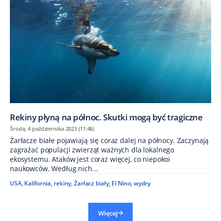
Rekiny płyną na północ. Skutki mogą być tragiczne
Środa, 4 października 2023 (11:46)
Żarłacze białe pojawiają się coraz dalej na północy. Zaczynają
zagrażać populacji zwierząt ważnych dla lokalnego
ekosystemu. Ataków jest coraz więcej, co niepokoi
naukowców. Według nich...
USA
,
Kalifornia
,
rekiny
,
Żarłacz biały
,
El Nino
,
wydry
Więcej