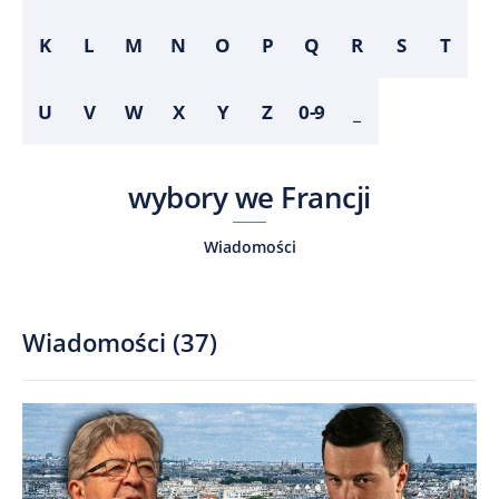
K
L
M
N
O
P
Q
R
S
T
U
V
W
X
Y
Z
0-9
_
wybory we Francji
Wiadomości
Wiadomości
(
37
)