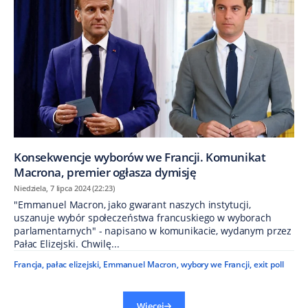
Konsekwencje wyborów we Francji. Komunikat
Macrona, premier ogłasza dymisję
Niedziela, 7 lipca 2024 (22:23)
"Emmanuel Macron, jako gwarant naszych instytucji,
uszanuje wybór społeczeństwa francuskiego w wyborach
parlamentarnych" - napisano w komunikacie, wydanym przez
Pałac Elizejski. Chwilę...
Francja
,
pałac elizejski
,
Emmanuel Macron
,
wybory we Francji
,
exit poll
Więcej