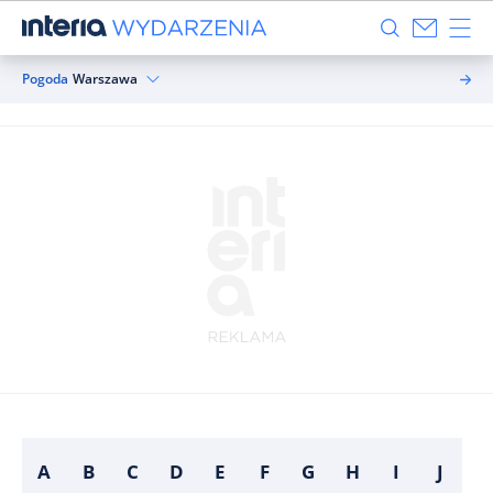
Pogoda
Warszawa
A
B
C
D
E
F
G
H
I
J