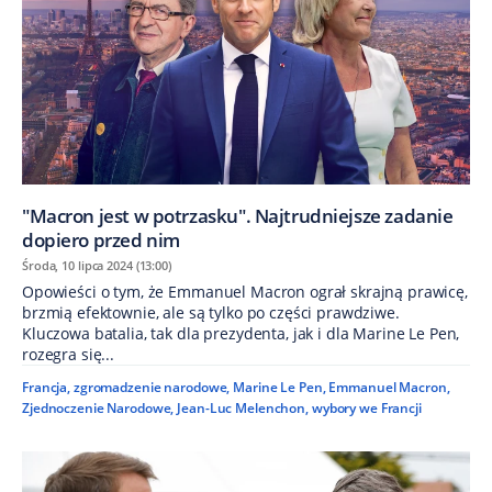
"Macron jest w potrzasku". Najtrudniejsze zadanie
dopiero przed nim
Środa, 10 lipca 2024 (13:00)
Opowieści o tym, że Emmanuel Macron ograł skrajną prawicę,
brzmią efektownie, ale są tylko po części prawdziwe.
Kluczowa batalia, tak dla prezydenta, jak i dla Marine Le Pen,
rozegra się...
Francja
,
zgromadzenie narodowe
,
Marine Le Pen
,
Emmanuel Macron
,
Zjednoczenie Narodowe
,
Jean-Luc Melenchon
,
wybory we Francji