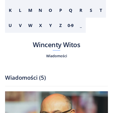
K
L
M
N
O
P
Q
R
S
T
U
V
W
X
Y
Z
0-9
_
Wincenty Witos
Wiadomości
Wiadomości
(
5
)