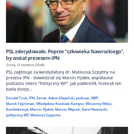
PSL zdecydowało. Poprze "człowieka Nawrockiego",
by został prezesem IPN
Środa, 15 kwietnia (20:46)
PSL zagłosuje za kandydaturą dr. Mateusza Szpytmy na
prezesa IPN - dowiedział się Marcin Fijołek, współautor
podcastu Interii "Polityczny WF". Jak podkreślił, historyk ten
bada dzieje...
Donald Tusk
,
IPN
,
Senat
,
Adam Glapiński
,
podcast
,
NBP
,
Marek Tejchman
,
Władysław Kosiniak-Kamysz
,
Wincenty Witos
,
Konfederacja
,
Marcin Fijołek
,
Marcin Wiącek
,
Karol Nawrocki
,
polityczny WF
,
Mateusz Szpytma