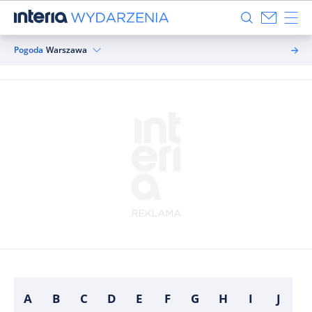
Pogoda
Warszawa
A
B
C
D
E
F
G
H
I
J