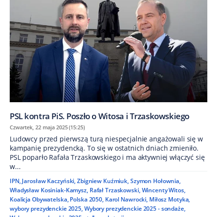
PSL kontra PiS. Poszło o Witosa i Trzaskowskiego
Czwartek, 22 maja 2025 (15:25)
Ludowcy przed pierwszą turą niespecjalnie angażowali się w
kampanię prezydencką. To się w ostatnich dniach zmieniło.
PSL poparło Rafała Trzaskowskiego i ma aktywniej włączyć się
w...
IPN
,
Jarosław Kaczyński
,
Zbigniew Kuźmiuk
,
Szymon Hołownia
,
Władysław Kosiniak-Kamysz
,
Rafał Trzaskowski
,
Wincenty Witos
,
Koalicja Obywatelska
,
Polska 2050
,
Karol Nawrocki
,
Miłosz Motyka
,
wybory prezydenckie 2025
,
Wybory prezydenckie 2025 - sondaże
,