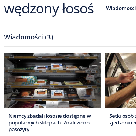
wędzony łosoś
Wiadomośc
Wiadomości
(
3
)
Niemcy zbadali łososie dostępne w
Setki osób
popularnych sklepach. Znaleziono
zjedzeniu ł
pasożyty