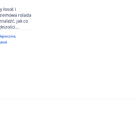
y łosoś i
 kremowa rolada
znaleźć, jak co
kszości...
iąteczne
,
osoś