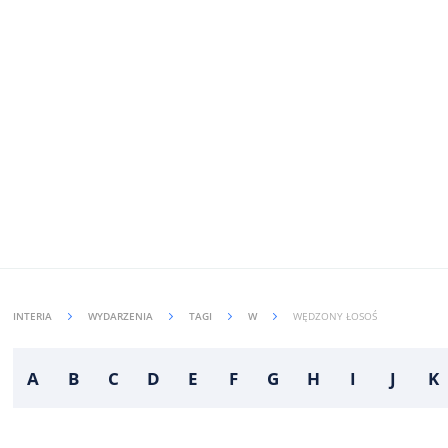
INTERIA
WYDARZENIA
TAGI
W
WĘDZONY ŁOSOŚ
A
B
C
D
E
F
G
H
I
J
K