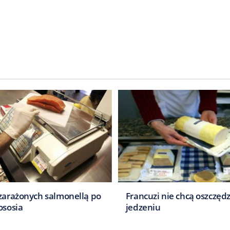
i
 zarażonych salmonellą po
Francuzi nie chcą oszczęd
ososia
jedzeniu