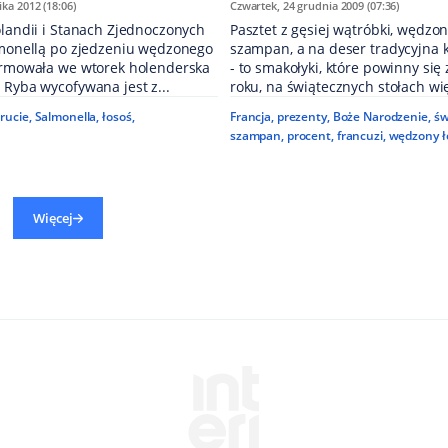
ka 2012 (18:06)
Czwartek, 24 grudnia 2009 (07:36)
olandii i Stanach Zjednoczonych
Pasztet z gęsiej wątróbki, wędzon
almonellą po zjedzeniu wędzonego
szampan, a na deser tradycyjna
formowała we wtorek holenderska
- to smakołyki, które powinny się 
 Ryba wycofywana jest z...
roku, na świątecznych stołach wię
rucie
,
Salmonella
,
łosoś
,
Francja
,
prezenty
,
Boże Narodzenie
,
św
szampan
,
procent
,
francuzi
,
wędzony ł
Więcej