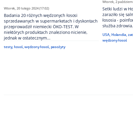
Wtorek, 2 październi
Wtorek, 20 lutego 2024 (17:02)
Setki ludzi w H
zaraziło się s
Badania 20 różnych wędzonych łososi
łososia - poin
sprzedawanych w supermarketach i dyskontach
służba zdrowia.
przeprowadził niemiecki ÖKO-TEST. W
niektórych produktach znaleziono nicienie,
USA
,
Holandia
,
zat
jednak w ostatecznym...
wędzony łosoś
testy
,
łosoś
,
wędzony łosoś
,
pasożyty