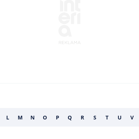
L
M
N
O
P
Q
R
S
T
U
V