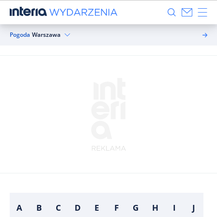
Pogoda
Warszawa
A
B
C
D
E
F
G
H
I
J