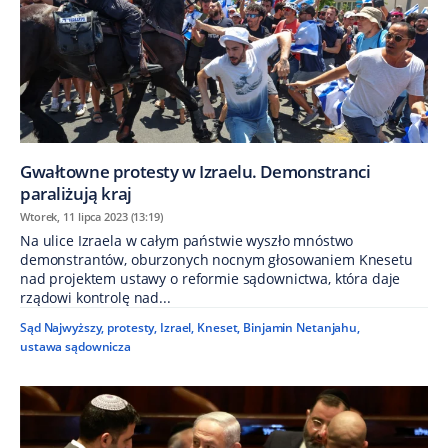
Gwałtowne protesty w Izraelu. Demonstranci
paraliżują kraj
Wtorek, 11 lipca 2023 (13:19)
Na ulice Izraela w całym państwie wyszło mnóstwo
demonstrantów, oburzonych nocnym głosowaniem Knesetu
nad projektem ustawy o reformie sądownictwa, która daje
rządowi kontrolę nad...
Sąd Najwyższy
,
protesty
,
Izrael
,
Kneset
,
Binjamin Netanjahu
,
ustawa sądownicza