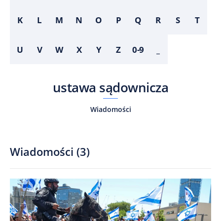
K
L
M
N
O
P
Q
R
S
T
U
V
W
X
Y
Z
0-9
_
ustawa sądownicza
Wiadomości
Wiadomości
(
3
)