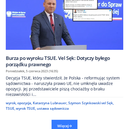
Burza po wyroku TSUE. Vel Sęk: Dotyczy byłego
porządku prawnego
Poniedziałek, 5 czerwca 2023 (16:35)
Decyzja TSUE, który stwierdził, że Polska - reformując system
sądownictwa - naruszyła prawo UE, nie umknęła uwadze
opozycji. Jej przedstawiciele piszą chociażby o braku
niezawisłości i...
wyrok
,
opozycja
,
Katarzyna Lubnauer
,
Szymon Szynkowski vel Sęk
,
TSUE
,
wyrok TSUE
,
ustawa sądownicza
Więcej