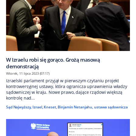
W Izraelu robi się gorąco. Grożą masową
demonstracją
Wtorek, 11 lipca 2023 (07:17)
Izraelski parlament przyjął w pierwszym czytaniu projekt
kontrowersyjnej ustawy, która ogranicza uprawnienia władzy
sądowniczej w kraju. Nowe prawo, dające rządowi większą
kontrolę nad...
Sąd Najwyższy
,
Izrael
,
Kneset
,
Binjamin Netanjahu
,
ustawa sądownicza