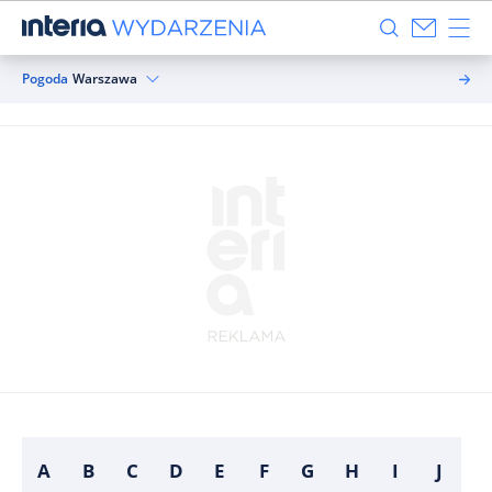
Pogoda
Warszawa
A
B
C
D
E
F
G
H
I
J