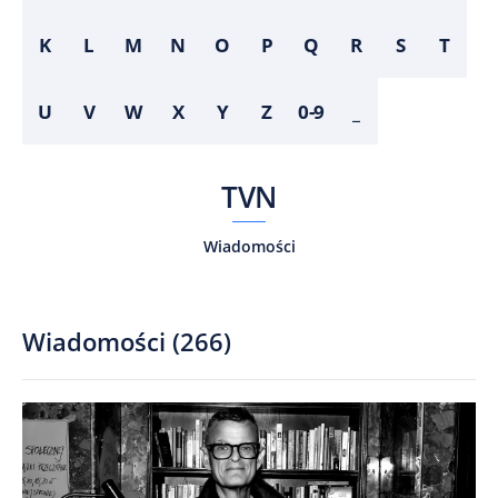
K
L
M
N
O
P
Q
R
S
T
U
V
W
X
Y
Z
0-9
_
TVN
Wiadomości
Wiadomości
(
266
)