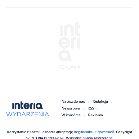
Napisz do nas
Redakcja
Newsroom
RSS
W komórce
Reklama
Korzystanie z portalu oznacza akceptację
Regulaminu
.
Prywatność
. Copyright
by
INTERIA.PL
1999
-
2026
. Wszystkie prawa zastrzeżone.