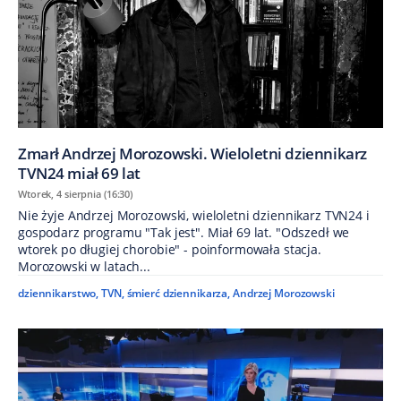
Zmarł Andrzej Morozowski. Wieloletni dziennikarz
TVN24 miał 69 lat
Wtorek, 4 sierpnia (16:30)
Nie żyje Andrzej Morozowski, wieloletni dziennikarz TVN24 i
gospodarz programu "Tak jest". Miał 69 lat. "Odszedł we
wtorek po długiej chorobie" - poinformowała stacja.
Morozowski w latach...
dziennikarstwo
,
TVN
,
śmierć dziennikarza
,
Andrzej Morozowski