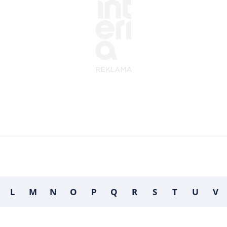
L
M
N
O
P
Q
R
S
T
U
V