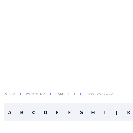
INTERIA
WYDARZENIA
TAGI
T
TOKSYCZNE ZWIĄZKI
A
B
C
D
E
F
G
H
I
J
K