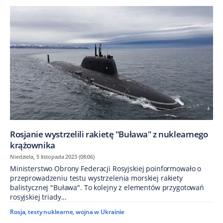
Rosjanie wystrzelili rakietę "Buława" z nuklearnego
krążownika
Niedziela, 5 listopada 2023 (08:06)
Ministerstwo Obrony Federacji Rosyjskiej poinformowało o
przeprowadzeniu testu wystrzelenia morskiej rakiety
balistycznej "Buława". To kolejny z elementów przygotowań
rosyjskiej triady...
Rosja
,
testy nuklearne
,
wojna w Ukrainie