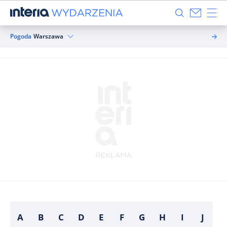
Pogoda
Warszawa
A
B
C
D
E
F
G
H
I
J