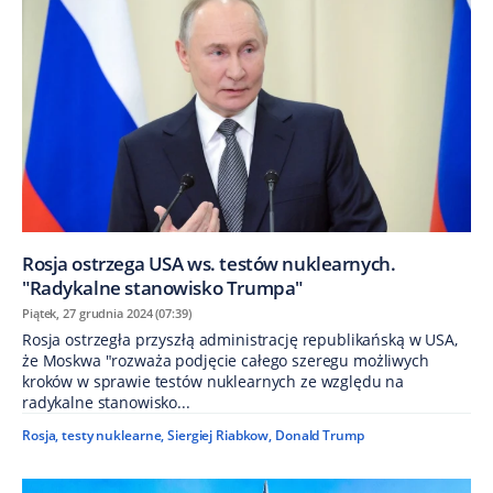
Rosja ostrzega USA ws. testów nuklearnych.
"Radykalne stanowisko Trumpa"
Piątek, 27 grudnia 2024 (07:39)
Rosja ostrzegła przyszłą administrację republikańską w USA,
że Moskwa "rozważa podjęcie całego szeregu możliwych
kroków w sprawie testów nuklearnych ze względu na
radykalne stanowisko...
Rosja
,
testy nuklearne
,
Siergiej Riabkow
,
Donald Trump