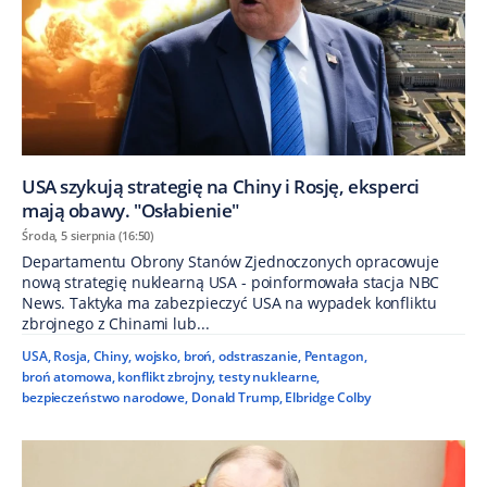
USA szykują strategię na Chiny i Rosję, eksperci
mają obawy. "Osłabienie"
Środa, 5 sierpnia (16:50)
Departamentu Obrony Stanów Zjednoczonych opracowuje
nową strategię nuklearną USA - poinformowała stacja NBC
News. Taktyka ma zabezpieczyć USA na wypadek konfliktu
zbrojnego z Chinami lub...
USA
,
Rosja
,
Chiny
,
wojsko
,
broń
,
odstraszanie
,
Pentagon
,
broń atomowa
,
konflikt zbrojny
,
testy nuklearne
,
bezpieczeństwo narodowe
,
Donald Trump
,
Elbridge Colby