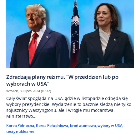
Zdradzają plany reżimu. "W przeddzień lub po
wyborach w USA"
Wtorek, 30 lipca 2024 (10:32)
Cały świat spogląda na USA, gdzie w listopadzie odbędą się
wybory prezydenckie. Wydarzenie to bacznie śledzą nie tylko
sojusznicy Waszyngtonu, ale i wrogie mu mocarstwa.
Ministerstwo...
Korea Północna
,
Korea Południowa
,
broń atomowa
,
wybory w USA
,
testy nuklearne