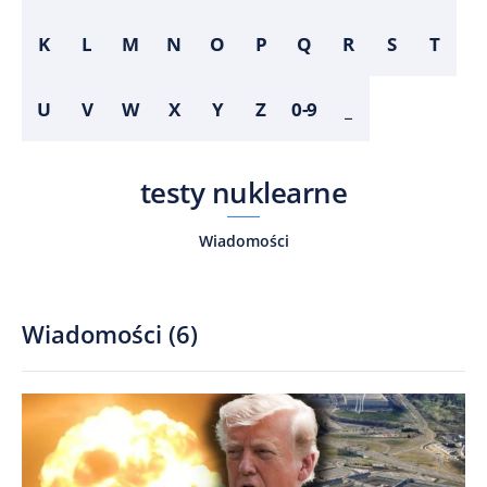
K
L
M
N
O
P
Q
R
S
T
U
V
W
X
Y
Z
0-9
_
testy nuklearne
Wiadomości
Wiadomości
(
6
)