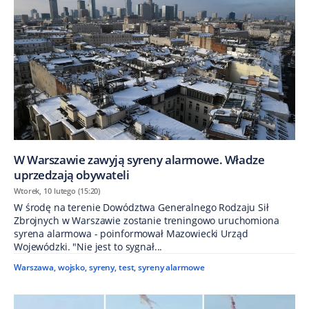
W Warszawie zawyją syreny alarmowe. Władze
uprzedzają obywateli
Wtorek, 10 lutego (15:20)
W środę na terenie Dowództwa Generalnego Rodzaju Sił
Zbrojnych w Warszawie zostanie treningowo uruchomiona
syrena alarmowa - poinformował Mazowiecki Urząd
Wojewódzki. "Nie jest to sygnał...
Warszawa
,
wojsko
,
syreny
,
test
,
syreny alarmowe