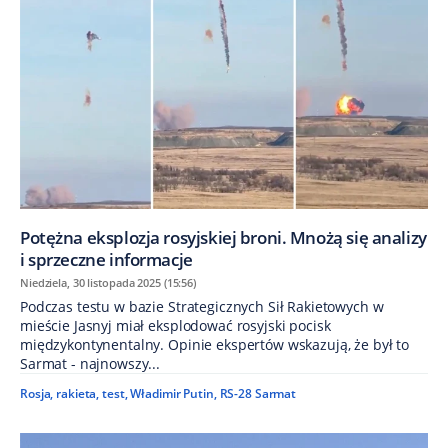
Potężna eksplozja rosyjskiej broni. Mnożą się analizy
i sprzeczne informacje
Niedziela, 30 listopada 2025 (15:56)
Podczas testu w bazie Strategicznych Sił Rakietowych w
mieście Jasnyj miał eksplodować rosyjski pocisk
międzykontynentalny. Opinie ekspertów wskazują, że był to
Sarmat - najnowszy...
Rosja
,
rakieta
,
test
,
Władimir Putin
,
RS-28 Sarmat