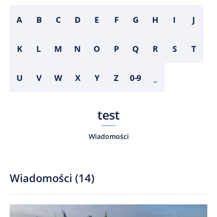
A
B
C
D
E
F
G
H
I
J
K
L
M
N
O
P
Q
R
S
T
U
V
W
X
Y
Z
0-9
_
test
Wiadomości
Wiadomości
(
14
)