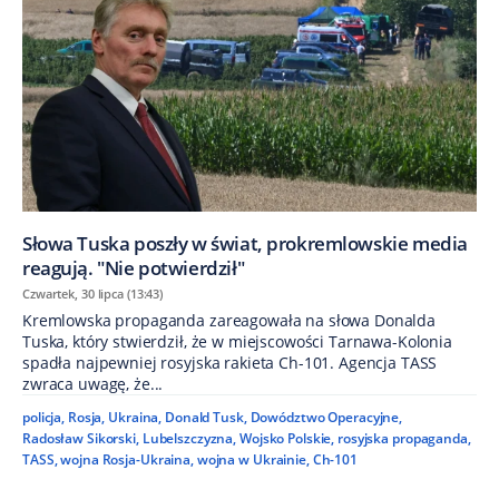
Słowa Tuska poszły w świat, prokremlowskie media
reagują. "Nie potwierdził"
Czwartek, 30 lipca (13:43)
Kremlowska propaganda zareagowała na słowa Donalda
Tuska, który stwierdził, że w miejscowości Tarnawa-Kolonia
spadła najpewniej rosyjska rakieta Ch-101. Agencja TASS
zwraca uwagę, że...
policja
,
Rosja
,
Ukraina
,
Donald Tusk
,
Dowództwo Operacyjne
,
Radosław Sikorski
,
Lubelszczyzna
,
Wojsko Polskie
,
rosyjska propaganda
,
TASS
,
wojna Rosja-Ukraina
,
wojna w Ukrainie
,
Ch-101