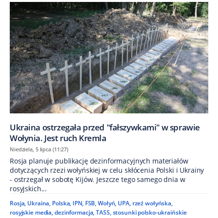
Ukraina ostrzegała przed "fałszywkami" w sprawie
Wołynia. Jest ruch Kremla
Niedziela, 5 lipca (11:27)
Rosja planuje publikację dezinformacyjnych materiałów
dotyczących rzezi wołyńskiej w celu skłócenia Polski i Ukrainy
- ostrzegał w sobotę Kijów. Jeszcze tego samego dnia w
rosyjskich...
Rosja
,
Ukraina
,
Polska
,
IPN
,
FSB
,
Wołyń
,
UPA
,
rzeź wołyńska
,
rosyjskie media
,
dezinformacja
,
TASS
,
stosunki polsko-ukraińskie