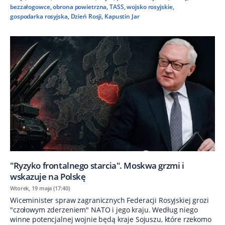
bezzałogowce
,
obrona powietrzna
,
TASS
,
wojsko rosyjskie
,
gospodarka rosyjska
,
Dzień Rosji
,
Kapustin Jar
"Ryzyko frontalnego starcia". Moskwa grzmi i
wskazuje na Polskę
Wtorek, 19 maja (17:40)
Wiceminister spraw zagranicznych Federacji Rosyjskiej grozi
"czołowym zderzeniem" NATO i jego kraju. Według niego
winne potencjalnej wojnie będą kraje Sojuszu, które rzekomo