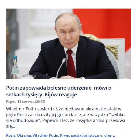
Putin zapowiada bolesne uderzenie, mówi o
setkach tysięcy. Kijów reaguje
Piątek, 12 czerwca (20:43)
Władimir Putin stwierdził, że niedawne ukraińskie ataki w
głębi Rosji zaszkodziły jej gospodarce, ale wszystko "szybko
się odbudowuje". Zapewnił też, że rosyjska armia przesuwa
się...
Rosja
,
Ukraina
,
Władimir Putin
,
Krym
,
pociski balistyczne
,
drony
,