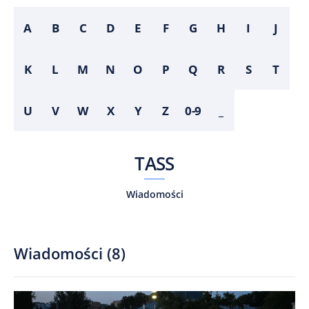
A
B
C
D
E
F
G
H
I
J
K
L
M
N
O
P
Q
R
S
T
U
V
W
X
Y
Z
0-9
_
TASS
Wiadomości
Wiadomości
(
8
)