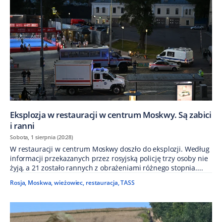
Eksplozja w restauracji w centrum Moskwy. Są zabici
i ranni
Sobota, 1 sierpnia (20:28)
W restauracji w centrum Moskwy doszło do eksplozji. Według
informacji przekazanych przez rosyjską policję trzy osoby nie
żyją, a 21 zostało rannych z obrażeniami różnego stopnia....
Rosja
,
Moskwa
,
wieżowiec
,
restauracja
,
TASS