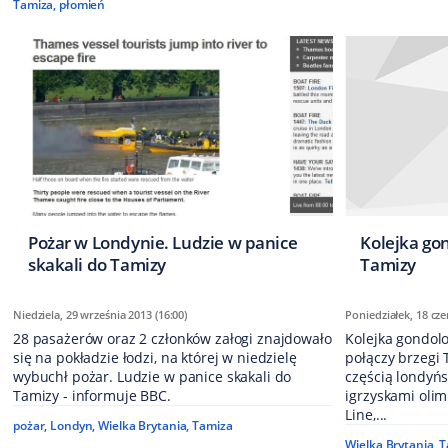
Tamiza
,
płomień
Pożar w Londynie. Ludzie w panice
Kolejka go
skakali do Tamizy
Tamizy
Niedziela, 29 września 2013 (16:00)
Poniedziałek, 18 cze
28 pasażerów oraz 2 członków załogi znajdowało
Kolejka gondol
się na pokładzie łodzi, na której w niedzielę
połączy brzegi 
wybuchł pożar. Ludzie w panice skakali do
częścią londyńs
Tamizy - informuje BBC.
igrzyskami olim
Line,...
pożar
,
Londyn
,
Wielka Brytania
,
Tamiza
Wielka Brytania
,
T