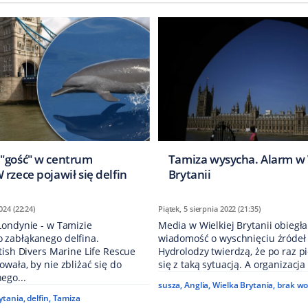
"gość" w centrum
Tamiza wysycha. Alarm w 
rzece pojawił się delfin
Brytanii
024 (22:24)
Piątek, 5 sierpnia 2022 (21:35)
Londynie - w Tamizie
Media w Wielkiej Brytanii obiegła
zabłąkanego delfina.
wiadomość o wyschnięciu źródeł
tish Divers Marine Life Rescue
Hydrolodzy twierdzą, że po raz p
wała, by nie zbliżać się do
się z taką sytuacją. A organizacja 
ego...
susza
,
Anglia
,
Wielka Brytania
,
brak w
ytania
,
delfin
,
Tamiza