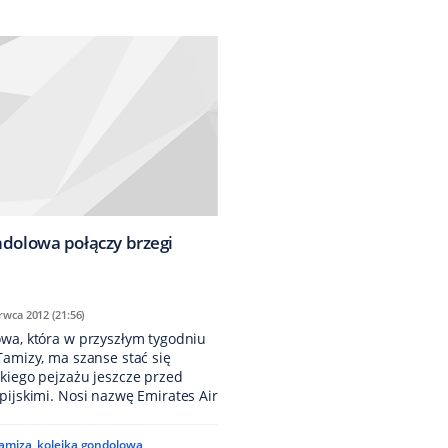
ndolowa połączy brzegi
rwca 2012 (21:56)
owa, która w przyszłym tygodniu
Tamizy, ma szanse stać się
kiego pejzażu jeszcze przed
pijskimi. Nosi nazwę Emirates Air
amiza
,
kolejka gondolowa