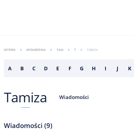
INTERIA
WYDARZENIA
TAGI
T
TAMIZA
A
B
C
D
E
F
G
H
I
J
K
Tamiza
Wiadomości
Wiadomości
(
9
)