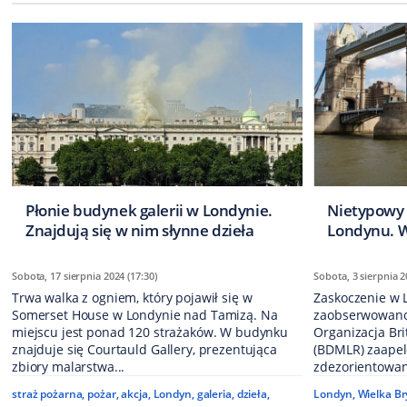
Płonie budynek galerii w Londynie.
Nietypowy 
Znajdują się w nim słynne dzieła
Londynu. W 
Sobota, 17 sierpnia 2024 (17:30)
Sobota, 3 sierpnia 2
Trwa walka z ogniem, który pojawił się w
Zaskoczenie w 
Somerset House w Londynie nad Tamizą. Na
zaobserwowano 
miejscu jest ponad 120 strażaków. W budynku
Organizacja Bri
znajduje się Courtauld Gallery, prezentująca
(BDMLR) zaapelo
zbiory malarstwa...
zdezorientowan
straż pożarna
,
pożar
,
akcja
,
Londyn
,
galeria
,
dzieła
,
Londyn
,
Wielka Br