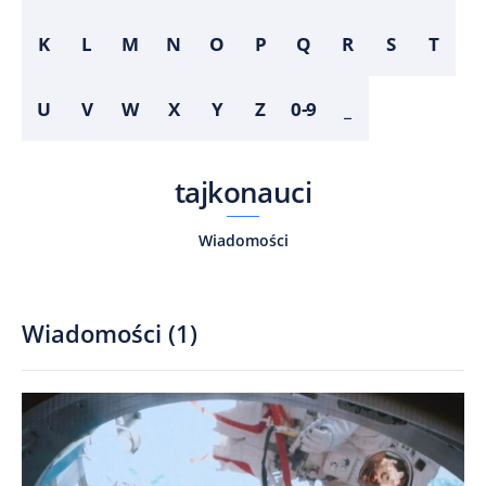
K
L
M
N
O
P
Q
R
S
T
U
V
W
X
Y
Z
0-9
_
tajkonauci
Wiadomości
Wiadomości
(
1
)