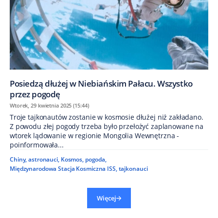
Posiedzą dłużej w Niebiańskim Pałacu. Wszystko
przez pogodę
Wtorek, 29 kwietnia 2025 (15:44)
Troje tajkonautów zostanie w kosmosie dłużej niż zakładano.
Z powodu złej pogody trzeba było przełożyć zaplanowane na
wtorek lądowanie w regionie Mongolia Wewnętrzna -
poinformowała...
Chiny
,
astronauci
,
Kosmos
,
pogoda
,
Międzynarodowa Stacja Kosmiczna ISS
,
tajkonauci
Więcej