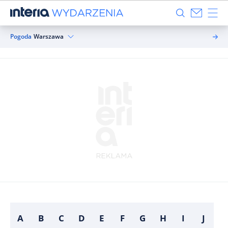
Pogoda
Warszawa
A
B
C
D
E
F
G
H
I
J