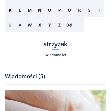
K
L
M
N
O
P
Q
R
S
T
U
V
W
X
Y
Z
0-9
_
strzyżak
Wiadomości
Wiadomości
(
5
)