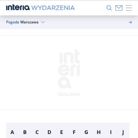
Pogoda
Warszawa
A
B
C
D
E
F
G
H
I
J