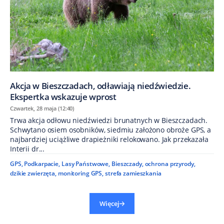
Akcja w Bieszczadach, odławiają niedźwiedzie.
Ekspertka wskazuje wprost
Czwartek, 28 maja (12:40)
Trwa akcja odłowu niedźwiedzi brunatnych w Bieszczadach.
Schwytano osiem osobników, siedmiu założono obroże GPS, a
najbardziej uciążliwe drapieżniki relokowano. Jak przekazała
Interii dr...
GPS
,
Podkarpacie
,
Lasy Państwowe
,
Bieszczady
,
ochrona przyrody
,
dzikie zwierzęta
,
monitoring GPS
,
strefa zamieszkania
Więcej