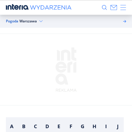
Pogoda
Warszawa
A
B
C
D
E
F
G
H
I
J