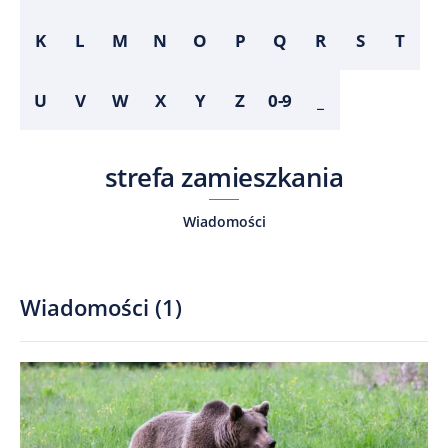
K
L
M
N
O
P
Q
R
S
T
U
V
W
X
Y
Z
0-9
_
strefa zamieszkania
Wiadomości
Wiadomości
(
1
)