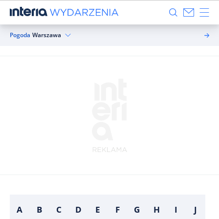
Pogoda
Warszawa
A
B
C
D
E
F
G
H
I
J