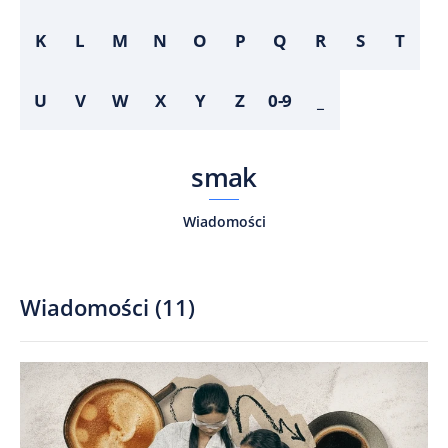
K
L
M
N
O
P
Q
R
S
T
U
V
W
X
Y
Z
0-9
_
smak
Wiadomości
Wiadomości
(
11
)