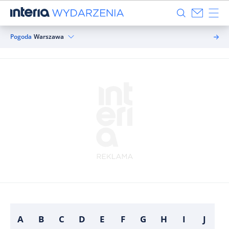
Pogoda
Warszawa
A
B
C
D
E
F
G
H
I
J