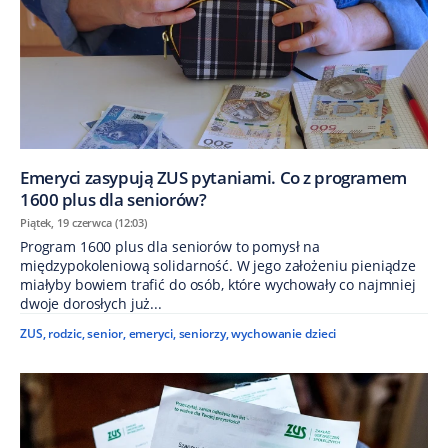
Emeryci zasypują ZUS pytaniami. Co z programem
1600 plus dla seniorów?
Piątek, 19 czerwca (12:03)
Program 1600 plus dla seniorów to pomysł na
międzypokoleniową solidarność. W jego założeniu pieniądze
miałyby bowiem trafić do osób, które wychowały co najmniej
dwoje dorosłych już...
ZUS
,
rodzic
,
senior
,
emeryci
,
seniorzy
,
wychowanie dzieci