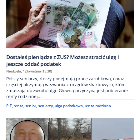
Dostałeś pieniądze z ZUS? Możesz stracić ulgę i
jeszcze oddać podatek
Niedziela, 12 kwietnia (15:30)
Polscy seniorzy, którzy podejmują pracę zarobkową, coraz
częściej otrzymują wezwania z urzędów skarbowych, które
zmuszają do zwrotu ulgi. Główną przyczyną jest pobieranie
renty rodzinnej....
PIT
,
renta
,
senior
,
seniorzy
,
ulga podatkowa
,
renta rodzinna