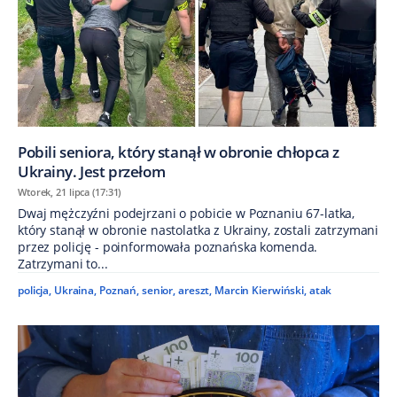
Pobili seniora, który stanął w obronie chłopca z
Ukrainy. Jest przełom
Wtorek, 21 lipca (17:31)
Dwaj mężczyźni podejrzani o pobicie w Poznaniu 67-latka,
który stanął w obronie nastolatka z Ukrainy, zostali zatrzymani
przez policję - poinformowała poznańska komenda.
Zatrzymani to...
policja
,
Ukraina
,
Poznań
,
senior
,
areszt
,
Marcin Kierwiński
,
atak