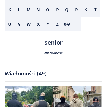
K
L
M
N
O
P
Q
R
S
T
U
V
W
X
Y
Z
0-9
_
senior
Wiadomości
Wiadomości
(
49
)