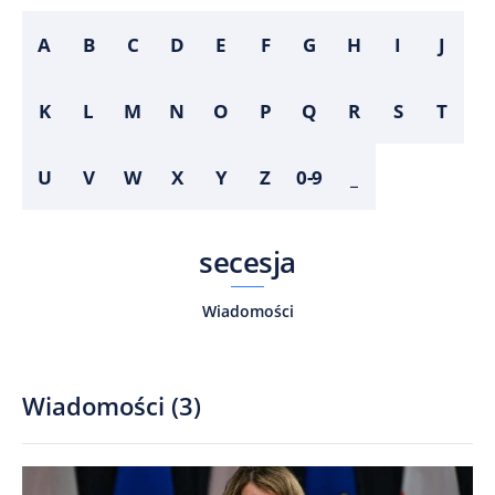
A
B
C
D
E
F
G
H
I
J
K
L
M
N
O
P
Q
R
S
T
U
V
W
X
Y
Z
0-9
_
secesja
Wiadomości
Wiadomości
(
3
)