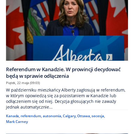
Referendum w Kanadzie. W prowincji decydować
będą w sprawie odłączenia
Piątek, 22 maja (09:03)
W październiku mieszkańcy Alberty zagłosują w referendum,
w którym opowiedzą się za pozostaniem w Kanadzie lub
odłączeniem się od niej. Decyzja głosujących nie zaważy
jednak automatycznie...
Kanada
,
referendum
,
autonomia
,
Calgary
,
Ottawa
,
secesja
,
Mark Carney