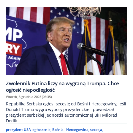
Zwolennik Putina liczy na wygraną Trumpa. Chce
ogłosić niepodległość
Wtorek, 5 grudnia 2023 (06:35)
Republika Serbska ogłosi secesję od Bośni i Hercegowiny, jeśli
Donald Trump wygra wybory prezydenckie - powiedział
prezydent serbskiej jednostki autonomicznej BiH Milorad
Dodik....
prezydent USA
,
ogłoszenie
,
Bośnia i Hercegowina
,
secesja
,