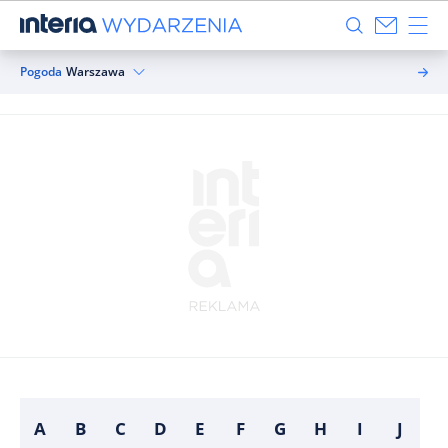
Pogoda
Warszawa
A
B
C
D
E
F
G
H
I
J