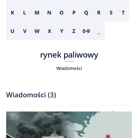
K
L
M
N
O
P
Q
R
S
T
U
V
W
X
Y
Z
0-9
_
rynek paliwowy
Wiadomości
Wiadomości
(
3
)