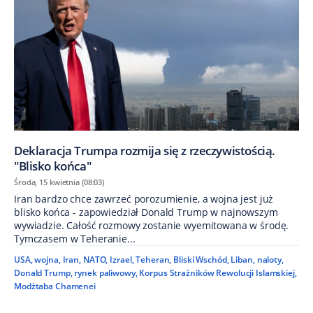
Deklaracja Trumpa rozmija się z rzeczywistością.
"Blisko końca"
Środa, 15 kwietnia (08:03)
Iran bardzo chce zawrzeć porozumienie, a wojna jest już
blisko końca - zapowiedział Donald Trump w najnowszym
wywiadzie. Całość rozmowy zostanie wyemitowana w środę.
Tymczasem w Teheranie...
USA
,
wojna
,
Iran
,
NATO
,
Izrael
,
Teheran
,
Bliski Wschód
,
Liban
,
naloty
,
Donald Trump
,
rynek paliwowy
,
Korpus Strażników Rewolucji Islamskiej
,
Modżtaba Chamenei