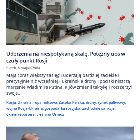
Uderzenia na niespotykaną skalę. Potężny cios w
czuły punkt Rosji
Piątek, 8 maja (07:08)
Mają coraz większy zasięg i uderzają bardziej zaciekle i
precyzyjnie niż wcześniej - ukraińskie drony i pociski niszczą
marzenie Władimira Putina. Kijów zmienił taktykę i rozszerzył
swoje...
Rosja
,
Ukraina
,
ropa naftowa
,
Zatoka Perska
,
drony
,
rynek paliwowy
,
wojna Rosja-Ukraina
,
gospodarka rosyjska
,
zachodnie sankcje
,
okiem reportera
,
cieśnina Ormuz