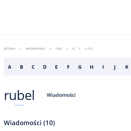
INTERIA
WYDARZENIA
TAGI
R
RUBEL
A
B
C
D
E
F
G
H
I
J
K
rubel
Wiadomości
Wiadomości
(
10
)