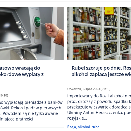
asowo wracają do
Rubel szoruje po dnie. Ros
ekordowe wypłaty z
alkohol zapłacą jeszcze wi
Czwartek, 6 lipca 2023 (21:10)
16:10)
Importowany do Rosji alkohol mo
proc. droższy z powodu spadku k
o wypłacają pieniądze z banków
przekazuje w czwartek doradca 
tówki. Rekord padł w pierwszych
Ukrainy Anton Heraszczenko, pow
. Powodem są nie tylko awarie
rosyjskie...
dniające płatności
.
Rosja
,
alkohol
,
rubel