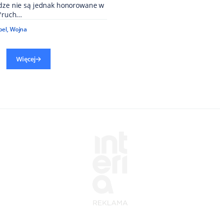
ądze nie są jednak honorowane w
"ruch...
bel
,
Wojna
Więcej