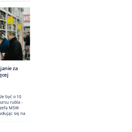
janie za
ęcej
że być o 10
ursu rubla -
szefa MSW
ołując się na