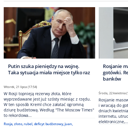
Putin szuka pieniędzy na wojnę.
Rosjanie m
Taka sytuacja miała miejsce tylko raz
gotówki. R
banków
Wtorek, 21 lipca (17:54)
W Rosji topnieją rezerwy złota, które
Środa, 22 kwietnia (
wyprzedawane jest już szósty miesiąc z rzędu.
Rosjanie masow
W ten sposób Kreml chce załatać ogromną
i wracają do go
dziurę budżetową. Według "The Moscow Times"
dniach kwietnia
to rekordowa...
internetu, utru
elektroniczne,..
Rosja
,
złoto
,
rubel
,
deficyt budżetowy
,
juan
,