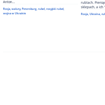
Anton...
rublach. Pieni
sklepach, a ich 
Rosja
,
waluty
,
Petersburg
,
rubel
,
rosyjski rubel
,
wojna w Ukrainie
Rosja
,
Ukraina
,
ru