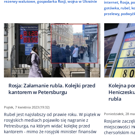
rezerwy walutowe
,
gospodarka Rosji
,
wojna w Ukrainie
internet
,
Rosja
,
po
gotówka
,
rubel
,
k
przelewy
,
podwyż
Rosja: Załamanie rubla. Kolejki przed
Kolejna po
kantorem w Petersburgu
Heniczesku
rubla
Piątek, 7 kwietnia 2023 (19:32)
Rubel jest najsłabszy od prawie roku. W piątek w
Poniedziałek, 28 mar
rosyjskich mediach pojawiło się nagranie z
Rosjanie zaczę
Petresburga, na którym widać kolejkę przed
miejscowości H
kantorem - mimo że rosyjski minister finansów
chersońskim na