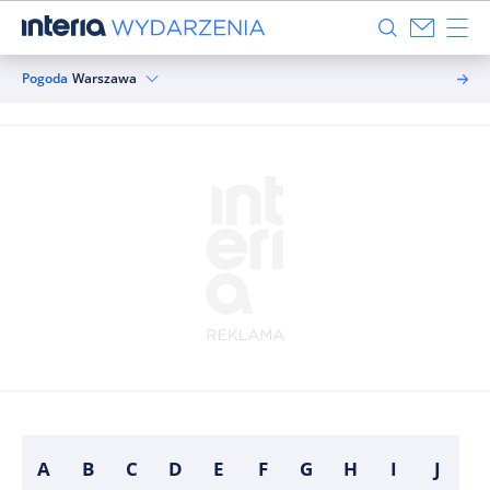
Pogoda
Warszawa
A
B
C
D
E
F
G
H
I
J