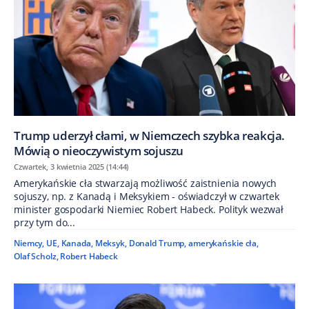
Trump uderzył cłami, w Niemczech szybka reakcja.
Mówią o nieoczywistym sojuszu
Czwartek, 3 kwietnia 2025 (14:44)
Amerykańskie cła stwarzają możliwość zaistnienia nowych
sojuszy, np. z Kanadą i Meksykiem - oświadczył w czwartek
minister gospodarki Niemiec Robert Habeck. Polityk wezwał
przy tym do...
Niemcy
,
UE
,
Kanada
,
Meksyk
,
Donald Trump
,
amerykańskie cła
,
Olaf Scholz
,
Robert Habeck