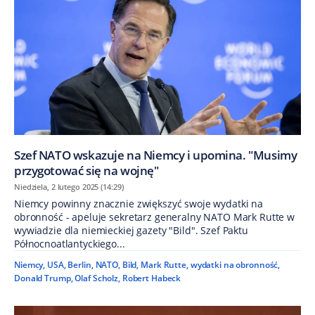
Szef NATO wskazuje na Niemcy i upomina. "Musimy
przygotować się na wojnę"
Niedziela, 2 lutego 2025 (14:29)
Niemcy powinny znacznie zwiększyć swoje wydatki na
obronność - apeluje sekretarz generalny NATO Mark Rutte w
wywiadzie dla niemieckiej gazety "Bild". Szef Paktu
Północnoatlantyckiego...
Niemcy
,
USA
,
Berlin
,
NATO
,
Bild
,
Mark Rutte
,
wydatki na obronność
,
Donald Trump
,
Olaf Scholz
,
Robert Habeck