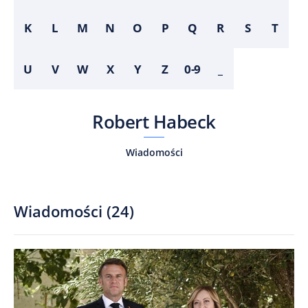
K
L
M
N
O
P
Q
R
S
T
U
V
W
X
Y
Z
0-9
_
Robert Habeck
Wiadomości
Wiadomości
(
24
)