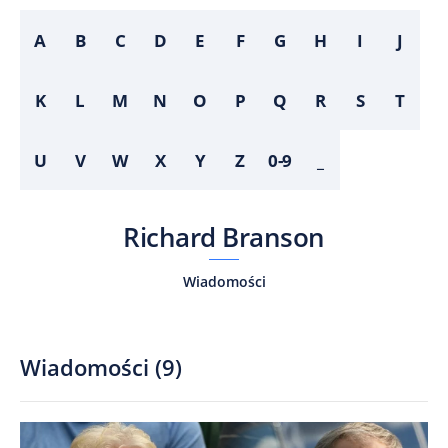
A
B
C
D
E
F
G
H
I
J
K
L
M
N
O
P
Q
R
S
T
U
V
W
X
Y
Z
0-9
_
Richard Branson
Wiadomości
Wiadomości
(
9
)