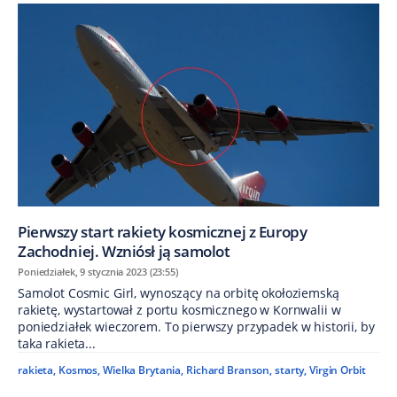
Pierwszy start rakiety kosmicznej z Europy
Zachodniej. Wzniósł ją samolot
Poniedziałek, 9 stycznia 2023 (23:55)
Samolot Cosmic Girl, wynoszący na orbitę okołoziemską
rakietę, wystartował z portu kosmicznego w Kornwalii w
poniedziałek wieczorem. To pierwszy przypadek w historii, by
taka rakieta...
rakieta
,
Kosmos
,
Wielka Brytania
,
Richard Branson
,
starty
,
Virgin Orbit