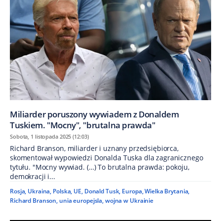
Miliarder poruszony wywiadem z Donaldem
Tuskiem. "Mocny", "brutalna prawda"
Sobota, 1 listopada 2025 (12:03)
Richard Branson, miliarder i uznany przedsiębiorca,
skomentował wypowiedzi Donalda Tuska dla zagranicznego
tytułu. "Mocny wywiad. (…) To brutalna prawda: pokoju,
demokracji i...
Rosja
,
Ukraina
,
Polska
,
UE
,
Donald Tusk
,
Europa
,
Wielka Brytania
,
Richard Branson
,
unia europejsla
,
wojna w Ukrainie