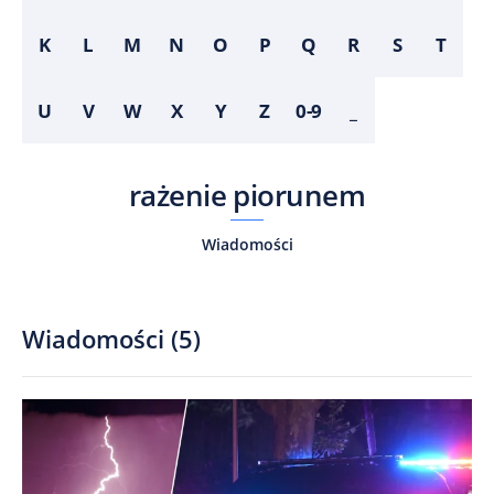
K
L
M
N
O
P
Q
R
S
T
U
V
W
X
Y
Z
0-9
_
rażenie piorunem
Wiadomości
Wiadomości
(
5
)