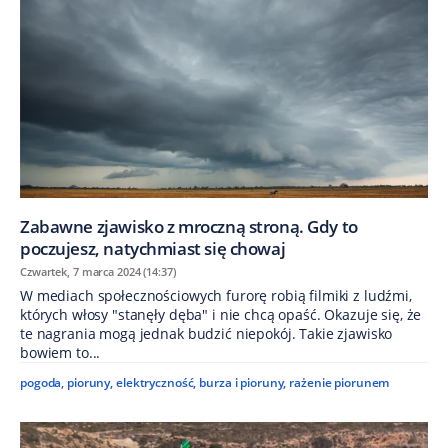
Zabawne zjawisko z mroczną stroną. Gdy to
poczujesz, natychmiast się chowaj
Czwartek, 7 marca 2024 (14:37)
W mediach społecznościowych furorę robią filmiki z ludźmi,
których włosy "stanęły dęba" i nie chcą opaść. Okazuje się, że
te nagrania mogą jednak budzić niepokój. Takie zjawisko
bowiem to...
pogoda
,
pioruny
,
elektryczność
,
burza i pioruny
,
rażenie piorunem