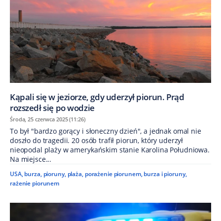
Kąpali się w jeziorze, gdy uderzył piorun. Prąd
rozszedł się po wodzie
Środa, 25 czerwca 2025 (11:26)
To był "bardzo gorący i słoneczny dzień", a jednak omal nie
doszło do tragedii. 20 osób trafił piorun, który uderzył
nieopodal plaży w amerykańskim stanie Karolina Południowa.
Na miejsce...
USA
,
burza
,
pioruny
,
plaża
,
porażenie piorunem
,
burza i pioruny
,
rażenie piorunem