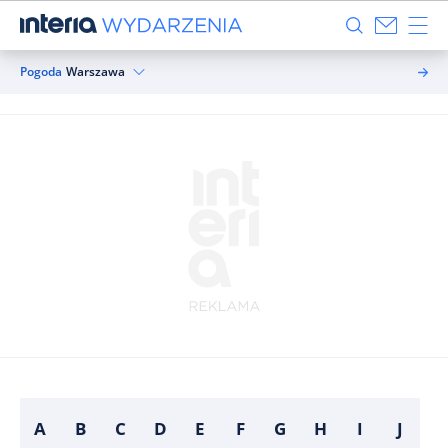
Pogoda
Warszawa
A
B
C
D
E
F
G
H
I
J