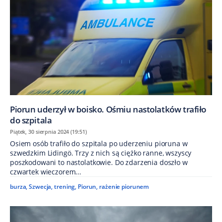
Piorun uderzył w boisko. Ośmiu nastolatków trafiło
do szpitala
Piątek, 30 sierpnia 2024 (19:51)
Osiem osób trafiło do szpitala po uderzeniu pioruna w
szwedzkim Lidingö. Trzy z nich są ciężko ranne, wszyscy
poszkodowani to nastolatkowie. Do zdarzenia doszło w
czwartek wieczorem...
burza
,
Szwecja
,
trening
,
Piorun
,
rażenie piorunem