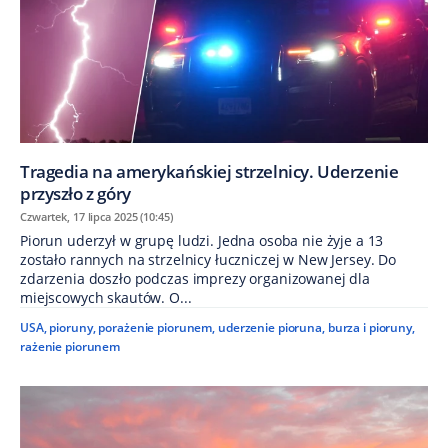
Tragedia na amerykańskiej strzelnicy. Uderzenie
przyszło z góry
Czwartek, 17 lipca 2025 (10:45)
Piorun uderzył w grupę ludzi. Jedna osoba nie żyje a 13
zostało rannych na strzelnicy łuczniczej w New Jersey. Do
zdarzenia doszło podczas imprezy organizowanej dla
miejscowych skautów. O...
USA
,
pioruny
,
porażenie piorunem
,
uderzenie pioruna
,
burza i pioruny
,
rażenie piorunem