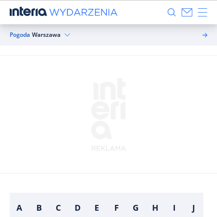
Pogoda
Warszawa
A
B
C
D
E
F
G
H
I
J