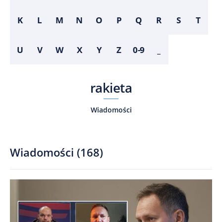
K
L
M
N
O
P
Q
R
S
T
U
V
W
X
Y
Z
0-9
_
rakieta
Wiadomości
Wiadomości
(
168
)