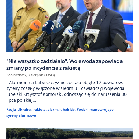
"Nie wszystko zadziałało". Wojewoda zapowiada
zmiany po incydencie z rakietą
Poniedziałek, 3 sierpnia (13:43)
- Alarmem na Lubelszczyźnie zostało objęte 17 powiatów,
syreny zostały włączone w siedmiu - oświadczył wojewoda
lubelski Krzysztof Komorski, odnosząc się do naruszenia 30
lipca polskiej...
Rosja
,
Ukraina
,
rakieta
,
alarm
,
lubelskie
,
Pociski manewrujące
,
syreny alarmowe