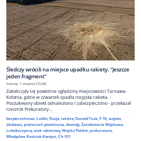
Śledczy wrócili na miejsce upadku rakiety. "Jeszcze
jeden fragment"
Sobota, 1 sierpnia (16:46)
Zakończyły się powtórne oględziny miejscowości Tarnawa-
Kolonia, gdzie w czwartek spadła rosyjska rakieta. -
Poszukiwany obiekt odnaleziono i zabezpieczono - przekazał
rzecznik Prokuratury...
bezpieczeństwo
,
Lublin
,
Rosja
,
rakieta
,
Donald Tusk
,
F-16
,
wojsko
,
śledztwo
,
przestrzeń powietrzna
,
dowody
,
Żandarmeria Wojskowa
,
Lubelszczyzna
,
atak rakietowy
,
Wojsko Polskie
,
prokuratura
,
Władysław Kosiniak-Kamysz
,
Ch-101