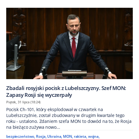
Zbadali rosyjski pocisk z Lubelszczyzny. Szef MON:
Zapasy Rosji się wyczerpały
Piątek, 31 lipca (18:24)
Pocisk Ch-101, który eksplodował w czwartek na
Lubelszczyźnie, został zbudowany w drugim kwartale tego
roku - ustalono. Zdaniem szefa MON to dowód na to, że Rosja
na bieżąco zużywa nowo...
bezpieczeństwo
,
Rosja
,
Ukraina
,
MON
,
rakieta
,
wojna
,