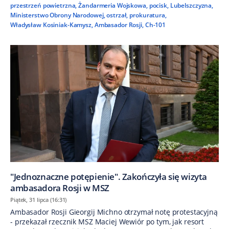
przestrzeń powietrzna
,
Żandarmeria Wojskowa
,
pocisk
,
Lubelszczyzna
,
Ministerstwo Obrony Narodowej
,
ostrzał
,
prokuratura
,
Władysław Kosiniak-Kamysz
,
Ambasador Rosji
,
Ch-101
"Jednoznaczne potępienie". Zakończyła się wizyta
ambasadora Rosji w MSZ
Piątek, 31 lipca (16:31)
Ambasador Rosji Gieorgij Michno otrzymał notę protestacyjną
- przekazał rzecznik MSZ Maciej Wewiór po tym, jak resort