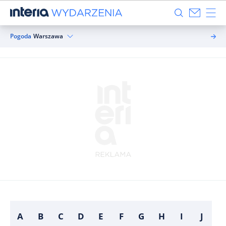
Pogoda
Warszawa
A
B
C
D
E
F
G
H
I
J