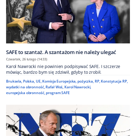
SAFE to szantaż. A szantażom nie należy ulegać
Czwartek, 26 lutego (14:33)
Karol Nawrocki nie powinien podpisywać SAFE. I szczerze
mówiąc, bardzo bym się zdziwił, gdyby to zrobił.
Bruksela
,
Polska
,
UE
,
Komisja Europejska
,
pożyczka
,
RP
,
Konstytucja RP
,
wydatki na obronność
,
Rafał Woś
,
Karol Nawrocki
,
europejska obronność
,
program SAFE