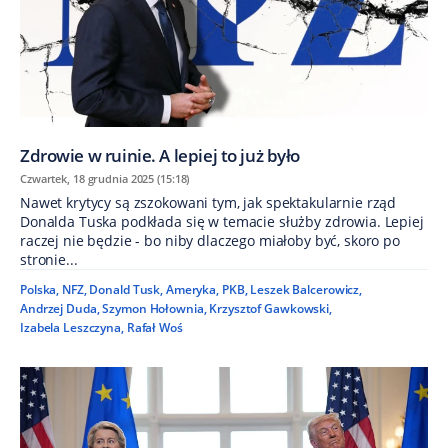
Zdrowie w ruinie. A lepiej to już było
Czwartek, 18 grudnia 2025 (15:18)
Nawet krytycy są zszokowani tym, jak spektakularnie rząd
Donalda Tuska podkłada się w temacie służby zdrowia. Lepiej
raczej nie będzie - bo niby dlaczego miałoby być, skoro po
stronie...
Polska
,
NFZ
,
Donald Tusk
,
Ameryka
,
PKB
,
Leszek Balcerowicz
,
Andrzej Duda
,
Szymon Hołownia
,
Krzysztof Gawkowski
,
Izabela Leszczyna
,
Rafał Woś