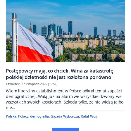
Postępowcy mają, co chcieli. Wina za katastrofę
polskiej dzietności nie jest rozłożona po równo
Czwartek, 27 listopada 2025 (19:51)
Wtem liberalny establishment w Polsce odkrył temat zapaści
demograficznej. Walą już na alarm we wszystkie dzwony, we
wszystkich swoich kościołach. Szkoda tylko, że nie widzą (albo
nie...
Polska
,
Polacy
,
demografia
,
Gazeta Wyborcza
,
Rafał Woś