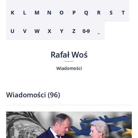
K
L
M
N
O
P
Q
R
S
T
U
V
W
X
Y
Z
0-9
_
Rafał Woś
Wiadomości
Wiadomości
(
96
)