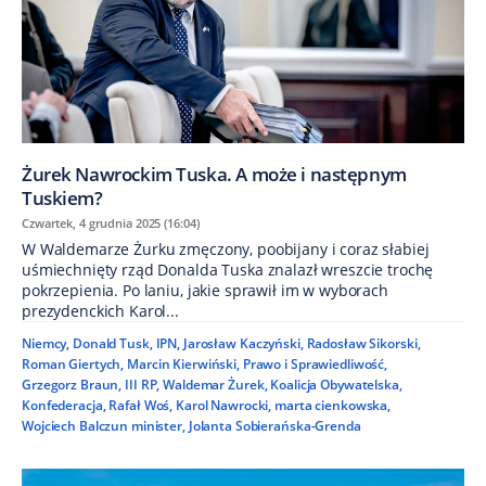
Żurek Nawrockim Tuska. A może i następnym
Tuskiem?
Czwartek, 4 grudnia 2025 (16:04)
W Waldemarze Żurku zmęczony, poobijany i coraz słabiej
uśmiechnięty rząd Donalda Tuska znalazł wreszcie trochę
pokrzepienia. Po laniu, jakie sprawił im w wyborach
prezydenckich Karol...
Niemcy
,
Donald Tusk
,
IPN
,
Jarosław Kaczyński
,
Radosław Sikorski
,
Roman Giertych
,
Marcin Kierwiński
,
Prawo i Sprawiedliwość
,
Grzegorz Braun
,
III RP
,
Waldemar Żurek
,
Koalicja Obywatelska
,
Konfederacja
,
Rafał Woś
,
Karol Nawrocki
,
marta cienkowska
,
Wojciech Balczun minister
,
Jolanta Sobierańska-Grenda