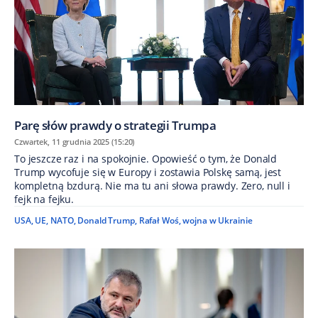
Parę słów prawdy o strategii Trumpa
Czwartek, 11 grudnia 2025 (15:20)
To jeszcze raz i na spokojnie. Opowieść o tym, że Donald
Trump wycofuje się w Europy i zostawia Polskę samą, jest
kompletną bzdurą. Nie ma tu ani słowa prawdy. Zero, null i
fejk na fejku.
USA
,
UE
,
NATO
,
Donald Trump
,
Rafał Woś
,
wojna w Ukrainie