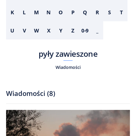
K
L
M
N
O
P
Q
R
S
T
U
V
W
X
Y
Z
0-9
_
pyły zawieszone
Wiadomości
Wiadomości
(
8
)