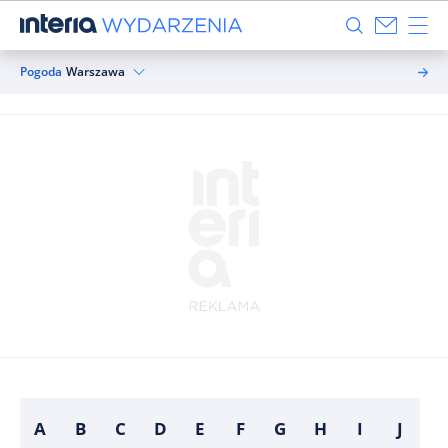
Pogoda
Warszawa
A
B
C
D
E
F
G
H
I
J