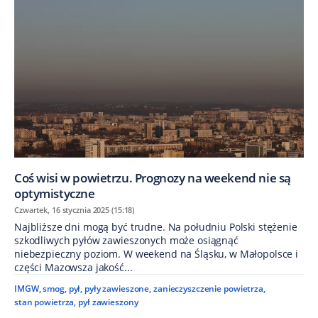
Coś wisi w powietrzu. Prognozy na weekend nie są
optymistyczne
Czwartek, 16 stycznia 2025 (15:18)
Najbliższe dni mogą być trudne. Na południu Polski stężenie
szkodliwych pyłów zawieszonych może osiągnąć
niebezpieczny poziom. W weekend na Śląsku, w Małopolsce i
części Mazowsza jakość...
IMGW
,
smog
,
pył
,
pyły zawieszone
,
zanieczyszczenie powietrza
,
stan powietrza
,
pył zawieszony