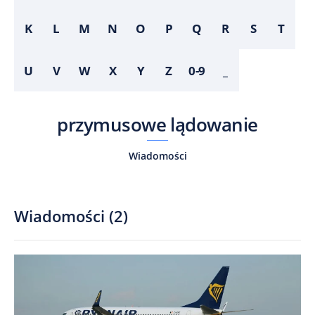
K
L
M
N
O
P
Q
R
S
T
U
V
W
X
Y
Z
0-9
_
przymusowe lądowanie
Wiadomości
Wiadomości
(
2
)