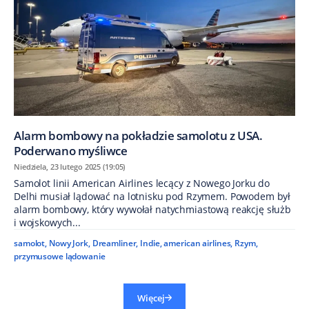
Alarm bombowy na pokładzie samolotu z USA.
Poderwano myśliwce
Niedziela, 23 lutego 2025 (19:05)
Samolot linii American Airlines lecący z Nowego Jorku do
Delhi musiał lądować na lotnisku pod Rzymem. Powodem był
alarm bombowy, który wywołał natychmiastową reakcję służb
i wojskowych...
samolot
,
Nowy Jork
,
Dreamliner
,
Indie
,
american airlines
,
Rzym
,
przymusowe lądowanie
Więcej