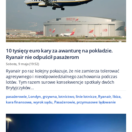
10 tysięcy euro kary za awanturę na pokładzie.
Ryanair nie odpuścił pasażerom
Sobota, 9 maja (19:52)
Ryanair po raz kolejny pokazuje, że nie zamierza tolerować
agresywnego i nieodpowiedzialnego zachowania podczas
lotów. Tym razem surowe konsekwencje spotkały dwóch
Brytyjczyków...
pasażerowie
,
Londyn
,
grzywna
,
lotnictwo
,
linie lotnicze
,
Ryanair
,
Ibiza
,
kara finansowa
,
wyrok sądu
,
Pasażerowie
,
przymusowe lądowanie