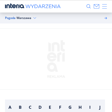
Pogoda
Warszawa
A
B
C
D
E
F
G
H
I
J