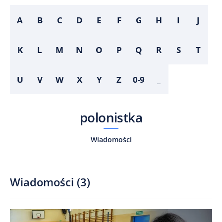
A
B
C
D
E
F
G
H
I
J
K
L
M
N
O
P
Q
R
S
T
U
V
W
X
Y
Z
0-9
_
polonistka
Wiadomości
Wiadomości
(
3
)