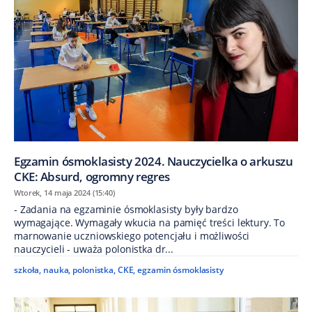
Egzamin ósmoklasisty 2024. Nauczycielka o arkuszu
CKE: Absurd, ogromny regres
Wtorek, 14 maja 2024 (15:40)
- Zadania na egzaminie ósmoklasisty były bardzo
wymagające. Wymagały wkucia na pamięć treści lektury. To
marnowanie uczniowskiego potencjału i możliwości
nauczycieli - uważa polonistka dr...
szkoła
,
nauka
,
polonistka
,
CKE
,
egzamin ósmoklasisty