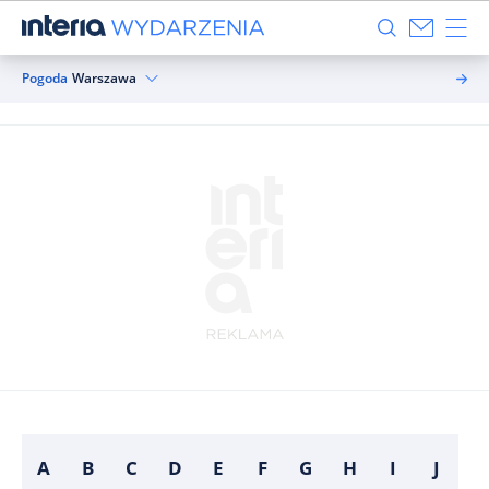
Pogoda
Warszawa
A
B
C
D
E
F
G
H
I
J