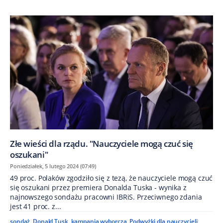
Złe wieści dla rządu. "Nauczyciele mogą czuć się
oszukani"
Poniedziałek, 5 lutego 2024 (07:49)
49 proc. Polaków zgodziło się z tezą, że nauczyciele mogą czuć
się oszukani przez premiera Donalda Tuska - wynika z
najnowszego sondażu pracowni IBRiS. Przeciwnego zdania
jest 41 proc. z...
sondaż
,
Donald Tusk
,
kampania wyborcza
,
Podwyżki dla nauczycieli