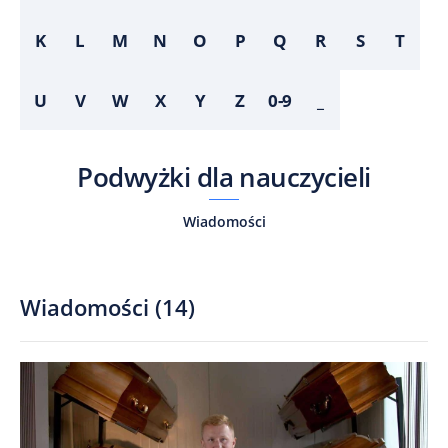
K
L
M
N
O
P
Q
R
S
T
U
V
W
X
Y
Z
0-9
_
Podwyżki dla nauczycieli
Wiadomości
Wiadomości
(
14
)