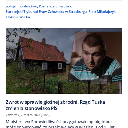
policja
,
morderstwo
,
Poznań
,
archiwum x
,
Europejski Trybunał Praw Człowieka w Strasburgu
,
Piotr Mikołajczyk
,
Tłokinia Wielka
Zwrot w sprawie głośnej zbrodni. Rząd Tuska
zmienia stanowisko PiS
Czwartek, 7 marca 2024 (07:20)
Ministerstwo Sprawiedliwości przygotowało opinię, która
może spowodować, że przebywający w więzieniu od 13 lat