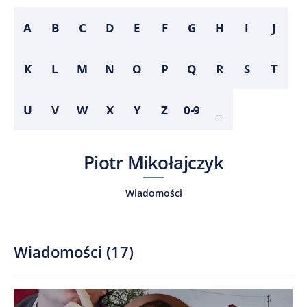
A
B
C
D
E
F
G
H
I
J
K
L
M
N
O
P
Q
R
S
T
U
V
W
X
Y
Z
0-9
_
Piotr Mikołajczyk
Wiadomości
Wiadomości
(
17
)