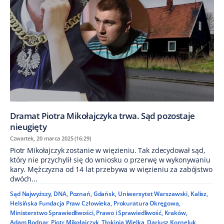
Dramat Piotra Mikołajczyka trwa. Sąd pozostaje
nieugięty
Czwartek, 20 marca 2025 (16:29)
Piotr Mikołajczyk zostanie w więzieniu. Tak zdecydował sąd,
który nie przychylił się do wniosku o przerwę w wykonywaniu
kary. Mężczyzna od 14 lat przebywa w więzieniu za zabójstwo
dwóch...
Sąd Najwyższy
,
DNA
,
Poznań
,
Gdańsk
,
Uniwersytet Warszawski
,
Kalisz
,
Helsińska Fundacja Praw Człowieka
,
Prokuratura Okręgowa
,
Ministerstwo Sprawiedliwości
,
Prawo i Sprawiedliwość
,
Kraków
,
Adam Bodnar
,
Piotr Mikołajczyk
,
Tłokinia Wielka
,
Dariusz Korneluk
,