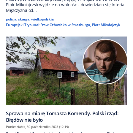
Piotr Mikołajczyk wyjdzie na wolność - dowiedziała się Interia.
Mężczyzna od...
policja
,
skarga
,
wielkopolskie
,
Europejski Trybunał Praw Człowieka w Strasburgu
,
Piotr Mikołajczyk
Sprawa na miarę Tomasza Komendy. Polski rząd:
Błędów nie było
Poniedziałek, 30 października 2023 (12:19)