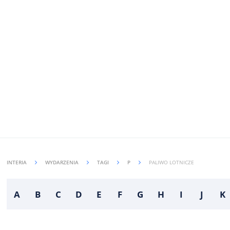
INTERIA
WYDARZENIA
TAGI
P
PALIWO LOTNICZE
A
B
C
D
E
F
G
H
I
J
K