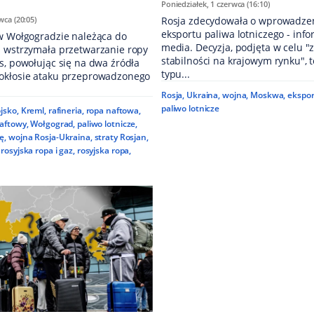
Poniedziałek, 1 czerwca (16:10)
wca (20:05)
Rosja zdecydowała o wprowadze
eksportu paliwa lotniczego - info
 w Wołgogradzie należąca do
media. Decyzja, podjęta w celu 
l wstrzymała przetwarzanie ropy
stabilności na krajowym rynku", 
s, powołując się na dwa źródła
typu...
okłosie ataku przeprowadzonego
Rosja
,
Ukraina
,
wojna
,
Moskwa
,
ekspor
paliwo lotnicze
jsko
,
Kreml
,
rafineria
,
ropa naftowa
,
naftowy
,
Wołgograd
,
paliwo lotnicze
,
nę
,
wojna Rosja-Ukraina
,
straty Rosjan
,
rosyjska ropa i gaz
,
rosyjska ropa
,