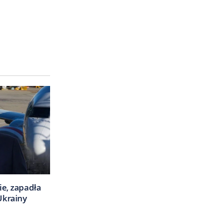
ie, zapadła
Ukrainy