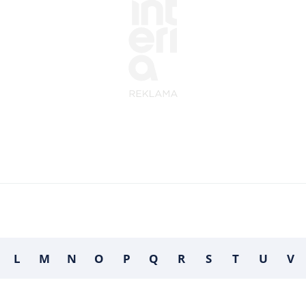
L
M
N
O
P
Q
R
S
T
U
V