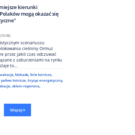
niejsze kierunki
Polaków mogą okazać się
tyczne"
(15:36)
istycznym scenariuszu
blokowania cieśniny Ormuz
ze przez jakiś czas odczuwać
iązane z zaburzeniami na rynku
taje to...
wakacje
,
blokada
,
linie lotnicze
,
,
paliwo lotnicze
,
kryzys energetyczny
,
akacje
,
okiem reportera
,
Więcej