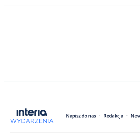
Napisz do nas
Redakcja
New