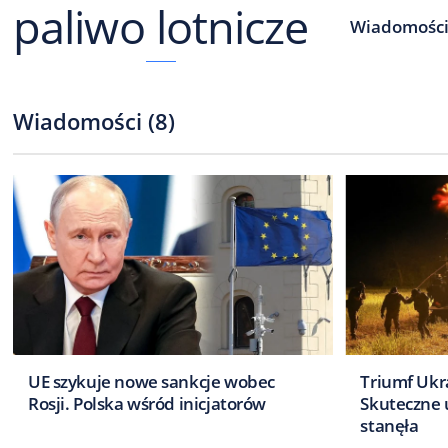
paliwo lotnicze
Wiadomośc
Wiadomości
(
8
)
UE szykuje nowe sankcje wobec
Triumf Ukr
Rosji. Polska wśród inicjatorów
Skuteczne u
stanęła