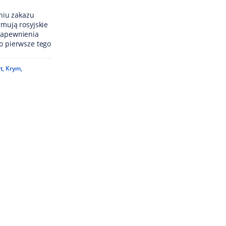
niu zakazu
rmują rosyjskie
"zapewnienia
to pierwsze tego
t
,
Krym
,