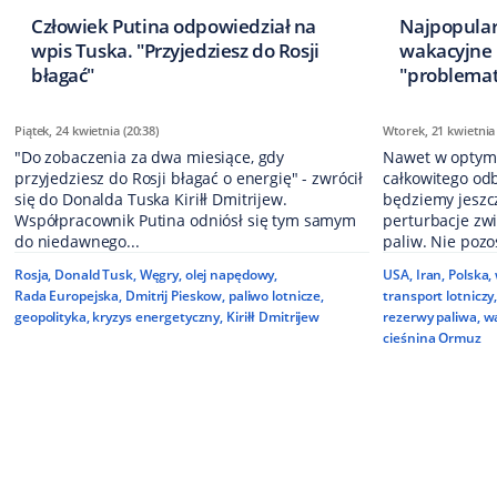
Człowiek Putina odpowiedział na
Najpopular
wpis Tuska. "Przyjedziesz do Rosji
wakacyjne 
błagać"
"problema
Piątek, 24 kwietnia (20:38)
Wtorek, 21 kwietnia 
"Do zobaczenia za dwa miesiące, gdy
Nawet w optym
przyjedziesz do Rosji błagać o energię" - zwrócił
całkowitego od
się do Donalda Tuska Kiriłł Dmitrijew.
będziemy jeszc
Współpracownik Putina odniósł się tym samym
perturbacje zw
do niedawnego...
paliw. Nie pozos
Rosja
,
Donald Tusk
,
Węgry
,
olej napędowy
,
USA
,
Iran
,
Polska
,
Rada Europejska
,
Dmitrij Pieskow
,
paliwo lotnicze
,
transport lotniczy
geopolityka
,
kryzys energetyczny
,
Kiriłł Dmitrijew
rezerwy paliwa
,
w
cieśnina Ormuz