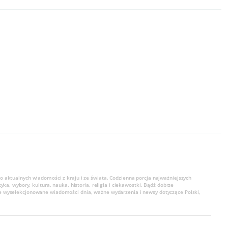
o aktualnych wiadomości z kraju i ze świata. Codzienna porcja najważniejszych
tyka, wybory, kultura, nauka, historia, religia i ciekawostki. Bądź dobrze
e wyselekcjonowane wiadomości dnia, ważne wydarzenia i newsy dotyczące Polski,