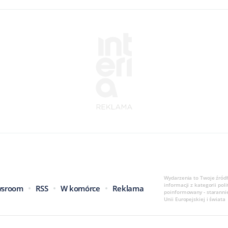
Wydarzenia to Twoje źródł
informacji z kategorii poli
sroom
RSS
W komórce
Reklama
poinformowany - staranni
Unii Europejskiej i świata