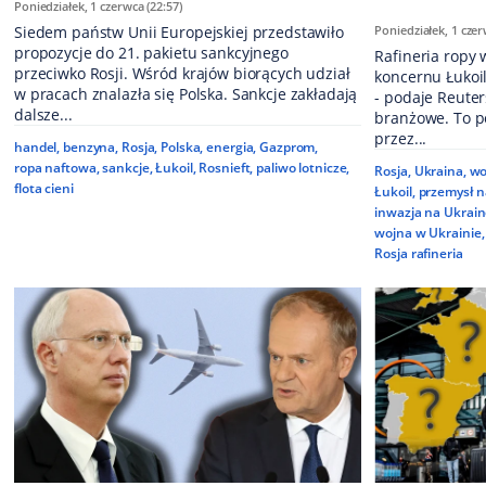
Poniedziałek, 1 czerwca (22:57)
Siedem państw Unii Europejskiej przedstawiło
Poniedziałek, 1 czer
propozycje do 21. pakietu sankcyjnego
Rafineria ropy
przeciwko Rosji. Wśród krajów biorących udział
koncernu Łukoi
w pracach znalazła się Polska. Sankcje zakładają
- podaje Reuter
dalsze...
branżowe. To p
przez...
handel
,
benzyna
,
Rosja
,
Polska
,
energia
,
Gazprom
,
ropa naftowa
,
sankcje
,
Łukoil
,
Rosnieft
,
paliwo lotnicze
,
Rosja
,
Ukraina
,
wo
flota cieni
Łukoil
,
przemysł 
inwazja na Ukrai
wojna w Ukrainie
,
Rosja rafineria