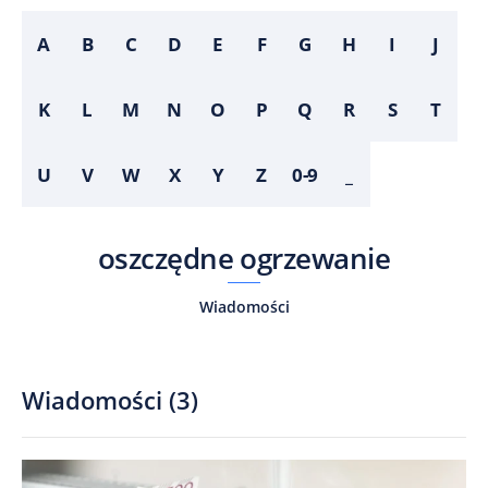
A
B
C
D
E
F
G
H
I
J
K
L
M
N
O
P
Q
R
S
T
U
V
W
X
Y
Z
0-9
_
oszczędne ogrzewanie
Wiadomości
Wiadomości
(
3
)