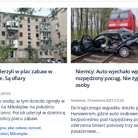
derzyli w plac zabaw w
Niemcy: Auto wjechało wp
. Są ofiary
rozpędzony pociąg. Nie żyj
osoby
 (20:57)
y osoby, w tym dziecko zginęły w
Niedziela, 23 kwietnia 2023 (12:23)
 na Mikołajów, na południu
Do tragicznego wypadku doszło 
 ranni. Pocisk uderzył w dzielnicę
Hanowerem, gdzie auto osobowe
kolicy placu zabaw.
bezpośrednio pod rozpędzony po
zderzenia śmierć poniosły trzy os
jna
,
plac zabaw
,
ostrzał
,
pasażerowie...
abici
,
Mikołajów