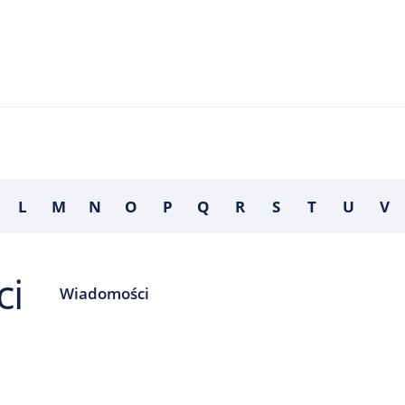
L
M
N
O
P
Q
R
S
T
U
V
ci
Wiadomości