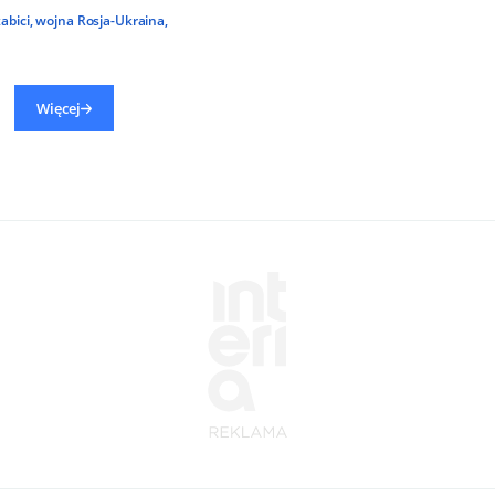
abici
,
wojna Rosja-Ukraina
,
Więcej