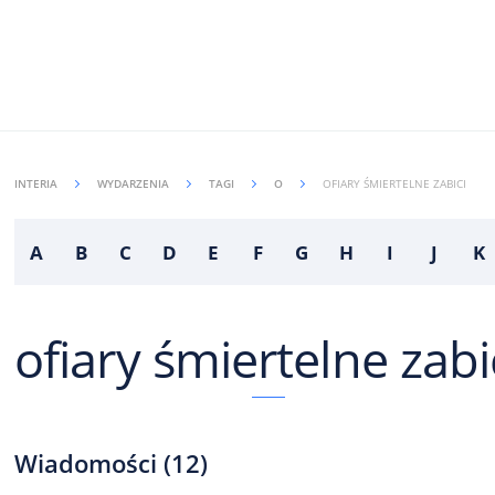
INTERIA
WYDARZENIA
TAGI
O
OFIARY ŚMIERTELNE ZABICI
A
B
C
D
E
F
G
H
I
J
K
ofiary śmiertelne zabi
Wiadomości
(
12
)