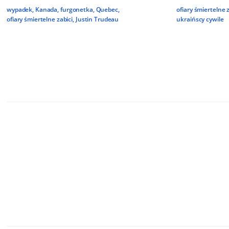
wypadek
,
Kanada
,
furgonetka
,
Quebec
,
ofiary śmiertelne z
ofiary śmiertelne zabici
,
Justin Trudeau
ukraińscy cywile