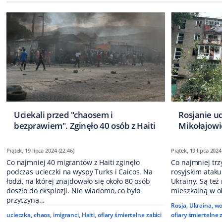
Uciekali przed "chaosem i
Rosjanie u
bezprawiem". Zginęło 40 osób z Haiti
Mikołajowie
Piątek, 19 lipca 2024 (22:46)
Piątek, 19 lipca 2024
Co najmniej 40 migrantów z Haiti zginęło
Co najmniej trz
podczas ucieczki na wyspy Turks i Caicos. Na
rosyjskim ataku
łodzi, na której znajdowało się około 80 osób
Ukrainy. Są też
doszło do eksplozji. Nie wiadomo, co było
mieszkalną w o
przyczyną...
Rosja
,
Ukraina
,
wo
ucieczka
,
chaos
,
imigranci
,
Haiti
,
ofiary śmiertelne zabici
ofiary śmiertelne z