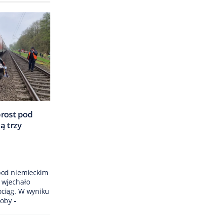
rost pod
ą trzy
pod niemieckim
 wjechało
ciąg. W wyniku
oby -