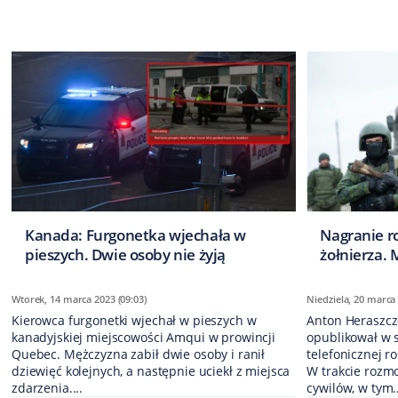
Kanada: Furgonetka wjechała w
Nagranie r
pieszych. Dwie osoby nie żyją
żołnierza. 
Wtorek, 14 marca 2023 (09:03)
Niedziela, 20 marca 
Kierowca furgonetki wjechał w pieszych w
Anton Heraszcz
kanadyjskiej miejscowości Amqui w prowincji
opublikował w 
Quebec. Mężczyzna zabił dwie osoby i ranił
telefonicznej r
dziewięć kolejnych, a następnie uciekł z miejsca
W trakcie rozm
zdarzenia....
cywilów, w tym..