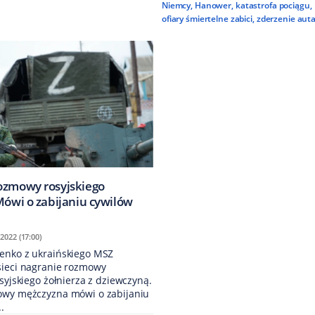
Niemcy
,
Hanower
,
katastrofa pociągu
,
ofiary śmiertelne zabici
,
zderzenie auta
ozmowy rosyjskiego
Mówi o zabijaniu cywilów
2022 (17:00)
enko z ukraińskiego MSZ
sieci nagranie rozmowy
osyjskiego żołnierza z dziewczyną.
owy mężczyzna mówi o zabijaniu
.