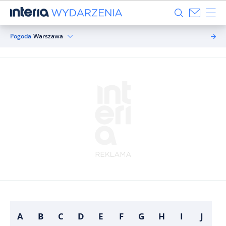
Pogoda
Warszawa
A
B
C
D
E
F
G
H
I
J