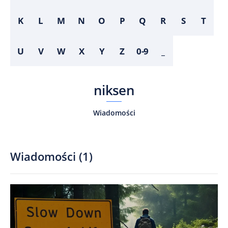
K
L
M
N
O
P
Q
R
S
T
U
V
W
X
Y
Z
0-9
_
niksen
Wiadomości
Wiadomości
(
1
)