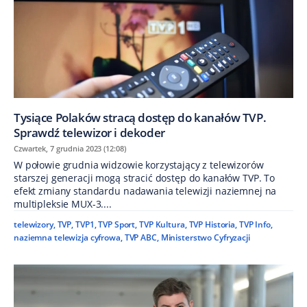
Tysiące Polaków stracą dostęp do kanałów TVP.
Sprawdź telewizor i dekoder
Czwartek, 7 grudnia 2023 (12:08)
W połowie grudnia widzowie korzystający z telewizorów
starszej generacji mogą stracić dostęp do kanałów TVP. To
efekt zmiany standardu nadawania telewizji naziemnej na
multipleksie MUX-3....
telewizory
,
TVP
,
TVP1
,
TVP Sport
,
TVP Kultura
,
TVP Historia
,
TVP Info
,
naziemna telewizja cyfrowa
,
TVP ABC
,
Ministerstwo Cyfryzacji