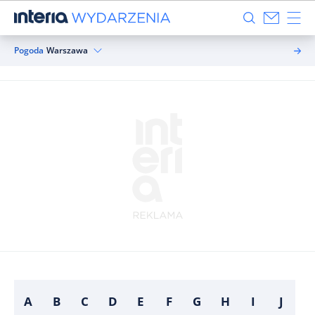
Pogoda
Warszawa
A
B
C
D
E
F
G
H
I
J