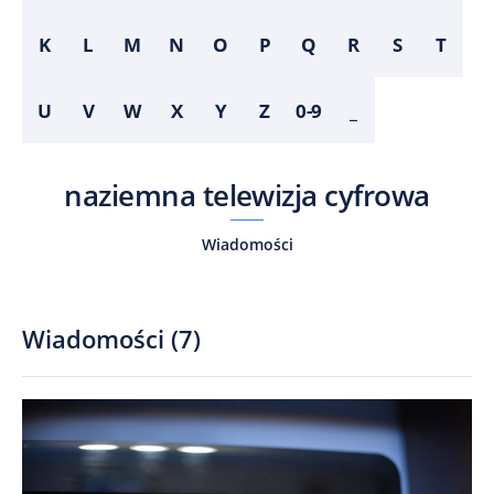
K
L
M
N
O
P
Q
R
S
T
U
V
W
X
Y
Z
0-9
_
naziemna telewizja cyfrowa
Wiadomości
Wiadomości
(
7
)