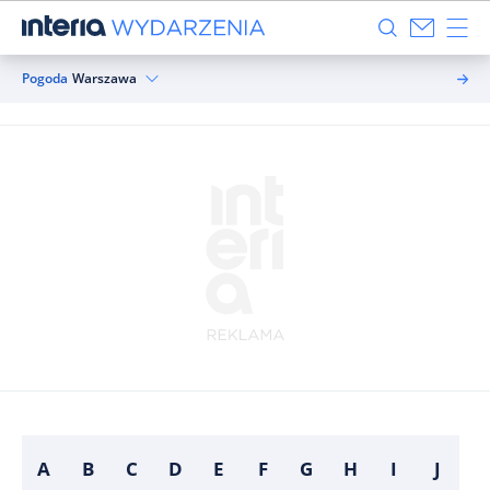
Pogoda
Warszawa
A
B
C
D
E
F
G
H
I
J