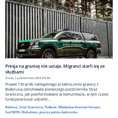
Presja na granicę nie ustaje. Migranci starli się ze
służbami
Środa, 2 października 2024 (09:45)
Prawie 130 prób nielegalnego przekroczenia granicy z
Białorusią odnotowała pierwszego października Straż
Graniczna. Jak poinformowano w komunikacie, w tym czasie
funkcjonariusze udzielili...
Białoruś
,
Straż Graniczna
,
Podlasie
,
Władysław Kosiniak-Kamysz
,
Szef MON
,
Michałowo
,
granica polsko-białoruska