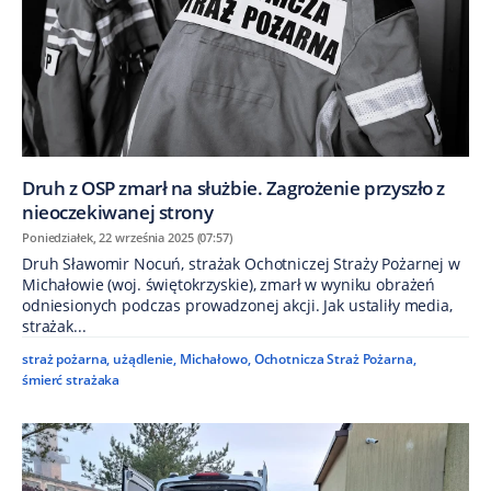
Druh z OSP zmarł na służbie. Zagrożenie przyszło z
nieoczekiwanej strony
Poniedziałek, 22 września 2025 (07:57)
Druh Sławomir Nocuń, strażak Ochotniczej Straży Pożarnej w
Michałowie (woj. świętokrzyskie), zmarł w wyniku obrażeń
odniesionych podczas prowadzonej akcji. Jak ustaliły media,
strażak...
straż pożarna
,
użądlenie
,
Michałowo
,
Ochotnicza Straż Pożarna
,
śmierć strażaka