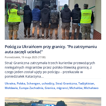
Pościg za Ukraińcem przy granicy. "Po zatrzymaniu
auta zaczęli uciekać"
Poniedziałek, 19 maja 2025 (17:00)
Straż Graniczna zatrzymała trzech kurierów przewożących
nielegalnych migrantów przez polsko-litewską granicę, z
czego jeden został ujęty po pościgu - przekazała w
poniedziałek Katarzyna...
Ukraina
,
Polska
,
Schengen
,
uchodźcy
,
Straż Graniczna
,
Tadżykistan
,
Mołdawia
,
Europa Zachodnia
,
Granica
,
migranci
,
Michałów
,
Michałowo