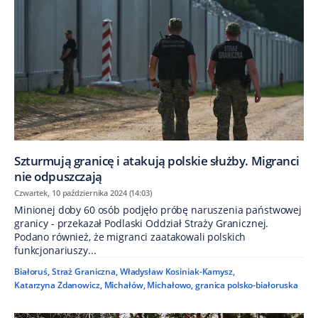
Szturmują granicę i atakują polskie służby. Migranci
nie odpuszczają
Czwartek, 10 października 2024 (14:03)
Minionej doby 60 osób podjęło próbę naruszenia państwowej
granicy - przekazał Podlaski Oddział Straży Granicznej.
Podano również, że migranci zaatakowali polskich
funkcjonariuszy...
Białoruś
,
Straż Graniczna
,
Władysław Kosiniak-Kamysz
,
Katarzyna Zdanowicz
,
Michałów
,
Michałowo
,
granica polsko-białoruska