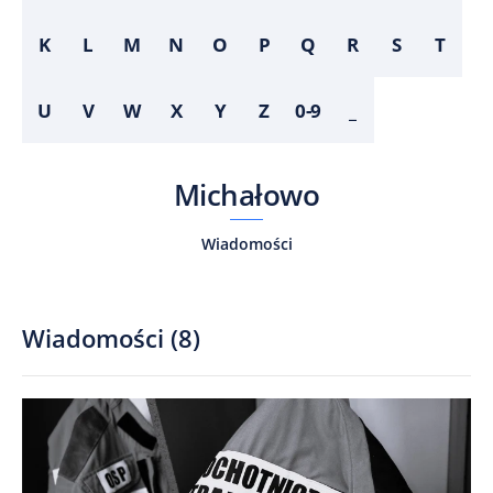
K
L
M
N
O
P
Q
R
S
T
U
V
W
X
Y
Z
0-9
_
Michałowo
Wiadomości
Wiadomości
(
8
)