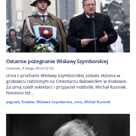
Ostatnie pożegnanie Wisławy Szymborskiej
Czwartek, 9 lutego 2012 (12:15)
Urna z prochami Wisławy Szymborskiej została złożona w
grobowcu rodzinnym na Cmentarzu Rakowickim w Krakowie.
Za urną szedł sekretarz i przyjaciel noblistki, Michał Rusinek.
Niesiono też...
pogrzeb
,
Kraków
,
Wisława Szymborska
,
urna
,
Michał Rusinek