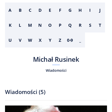
A
B
C
D
E
F
G
H
I
J
K
L
M
N
O
P
Q
R
S
T
U
V
W
X
Y
Z
0-9
_
Michał Rusinek
Wiadomości
Wiadomości
(
5
)