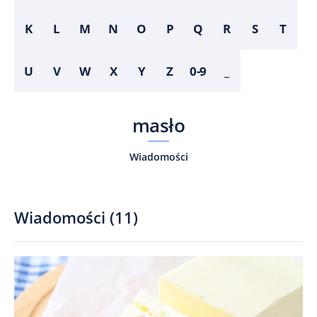
K
L
M
N
O
P
Q
R
S
T
U
V
W
X
Y
Z
0-9
_
masło
Wiadomości
Wiadomości
(
11
)