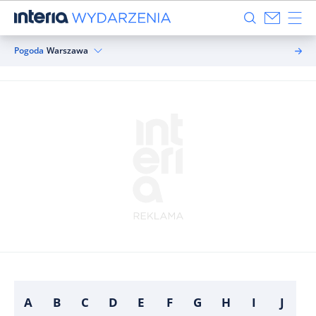
Pogoda
Warszawa
A
B
C
D
E
F
G
H
I
J